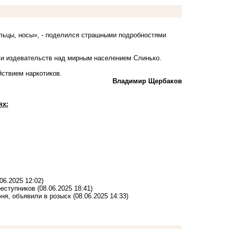
альцы, носы», - поделился страшными подробностями
ми издевательств над мирным населением Слинько.
ствием наркотиков.
Владимир Щербаков
ях:
.06.2025 12:02)
реступников
(08.06.2025 18:41)
юня, объявили в розыск
(08.06.2025 14:33)