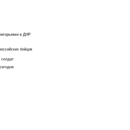
ригорьевки в ДНР
российских бойцов
х солдат
сегодня