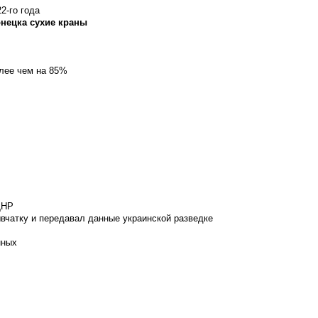
2-го года
онецка сухие краны
олее чем на 85%
ДНР
вчатку и передавал данные украинской разведке
нных