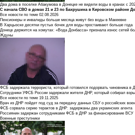
Два дома в поселке Абакумова в Донецке не видели воды в кранах с 202
С начала СВО в домах 21 и 23 по Бахрушина в Кировском районе Д
Все новости по теме
02.08.2026
Пенсионеры и инвалиды больше месяца живут без воды в Макеевке
В Харцызске десятки пустых бочек для воды простаивают больше года
Донецк держится на хомутах: «Вода Донбасса» признала износ сетей б
Ждуны
ФСБ задержала террориста, который готовился подорвать чиновника в 
Сотрудники УФСБ России задержали жителя ДНР, который собирал взры
Все новости по теме
19.11.2025
Врач из ДНР пойдет под суд за передачу данных СБУ о российских вое
ФСБ сорвала серию терактов в ДНР: задержаны два украинских агента
Россиянин задержан сотрудниками ФСБ в ДНР за финансирование ВСУ
Военные преступники