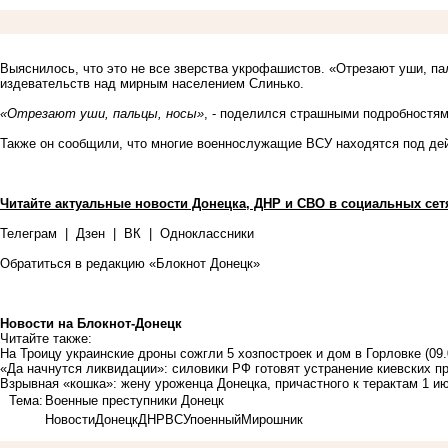
Выяснилось, что это не все зверства укрофашистов. «Отрезают уши, п
издевательств над мирным населением Слинько.
«Отрезают уши, пальцы, носы»
, - поделился страшными подробностя
Также он сообщили, что многие военнослужащие ВСУ находятся под дей
Читайте актуальные новости Донецка, ДНР и СВО в социальных сет
Телеграм
|
Дзен
|
ВК
|
Одноклассники
Обратиться в редакцию «Блокнот Донецк»
Новости на Блoкнoт-Донецк
Читайте также:
На Троицу украинские дроны сожгли 5 хозпостроек и дом в Горловке
(09
«Да начнутся ликвидации»: силовики РФ готовят устранение киевских п
Взрывная «кошка»: жену уроженца Донецка, причастного к терактам 1 и
Тема:
Военные преступники Донецк
Новости
Донецк
ДНР
ВСУ
поенный
Мирошник