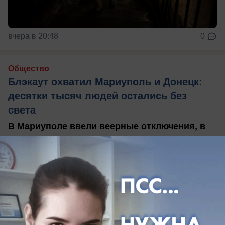
вчера в 20:48
0
Общество
Блэкаут охватил Мариуполь и Донецк:
десятки тысяч людей остались без
света
В Мариуполе ввели веерные отключения, в
Донецке обесточены сотни подстанций