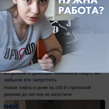
вчера в 15:08
0
Обращение в редакцию
Три месяца без лифта: жителям одного
из домов в Донецке поменяли лифт, но
забыли его запустить
Новые лифты в доме на 230-й стрелковой
дивизии до сих пор не запустили