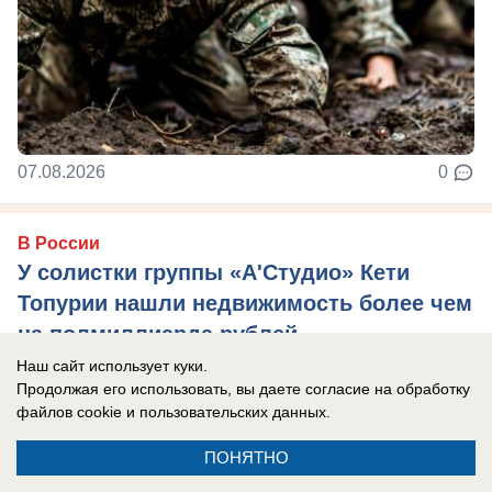
07.08.2026
0
В России
У солистки группы «А'Студио» Кети
Топурии нашли недвижимость более чем
на полмиллиарда рублей
Наш сайт использует куки.
В активе певицы — столичная квартира,
Продолжая его использовать, вы даете согласие на обработку
подмосковный особняк и апартаменты в ОАЭ.
файлов cookie
и пользовательских данных.
ПОНЯТНО