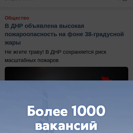
Общество
В ДНР объявлена высокая
пожароопасность на фоне 38-градусной
жары
Не жгите траву! В ДНР сохраняется риск
масштабных пожаров