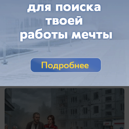
вчера в 08:53
0
Происшествия
Шесть жителей ДНР пострадали при
атаках БПЛА
Горловка, Еленовка и Енакиево в ДНР
атакованы украинскими боевиками