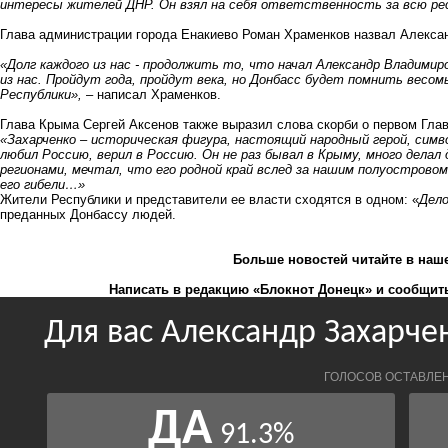
интересы жителей ДНР. Он взял на себя ответственность за всю рес
Глава администрации города Енакиево Роман Храменков назвал Алекса
«Долг каждого из нас - продолжить то, что начал Александр Владимир
из нас. Пройдут года, пройдут века, но Донбасс будет помнить весом
Республики»,
– написал Храменков.
Глава Крыма Сергей Аксенов также выразил слова скорби о первом Гла
«Захарченко – историческая фигура, настоящий народный герой, симв
любил Россию, верил в Россию. Он не раз бывал в Крыму, много дела
регионами, мечтал, что его родной край вслед за нашим полуострово
его гибели…»
Жители Республики и представители ее власти сходятся в одном: «
Дело
преданных Донбассу людей.
Больше новостей
читайте
в наш
Написать в редакцию «Блокнот Донецк» и
сообщить