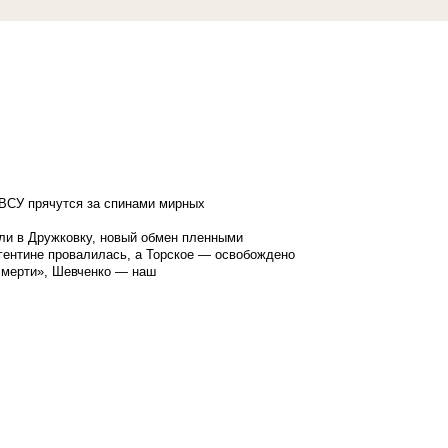
ВСУ прячутся за спинами мирных
ли в Дружковку, новый обмен пленными
гентине провалилась, а Торское — освобождено
смерти», Шевченко — наш