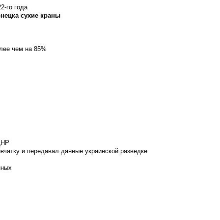
2-го года
онецка сухие краны
олее чем на 85%
ДНР
вчатку и передавал данные украинской разведке
нных