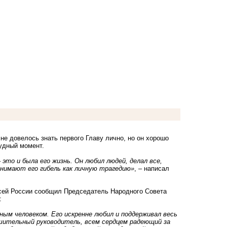
е довелось знать первого Главу лично, но он хорошо
рудный момент.
это и была его жизнь. Он любил людей, делал все,
инимают его гибель как личную трагедию»
, – написал
 всей России сообщил Председатель Народного Совета
:
ным человеком. Его искренне любил и поддерживал весь
шительный руководитель, всем сердцем радеющий за