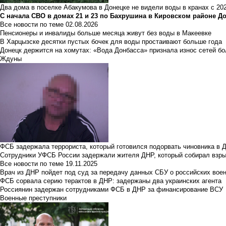
Два дома в поселке Абакумова в Донецке не видели воды в кранах с 202
С начала СВО в домах 21 и 23 по Бахрушина в Кировском районе Д
Все новости по теме
02.08.2026
Пенсионеры и инвалиды больше месяца живут без воды в Макеевке
В Харцызске десятки пустых бочек для воды простаивают больше года
Донецк держится на хомутах: «Вода Донбасса» признала износ сетей б
Ждуны
ФСБ задержала террориста, который готовился подорвать чиновника в 
Сотрудники УФСБ России задержали жителя ДНР, который собирал взры
Все новости по теме
19.11.2025
Врач из ДНР пойдет под суд за передачу данных СБУ о российских вое
ФСБ сорвала серию терактов в ДНР: задержаны два украинских агента
Россиянин задержан сотрудниками ФСБ в ДНР за финансирование ВСУ
Военные преступники