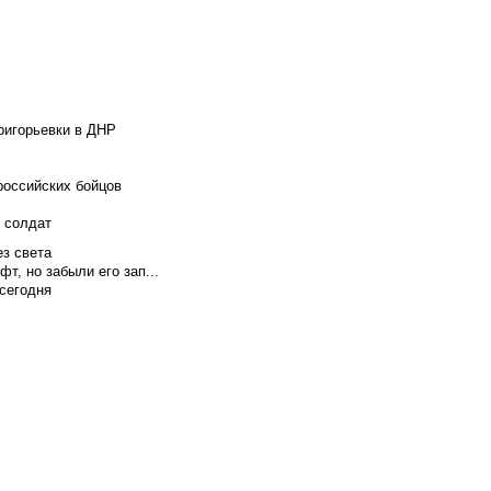
ригорьевки в ДНР
российских бойцов
х солдат
ез света
т, но забыли его зап...
сегодня