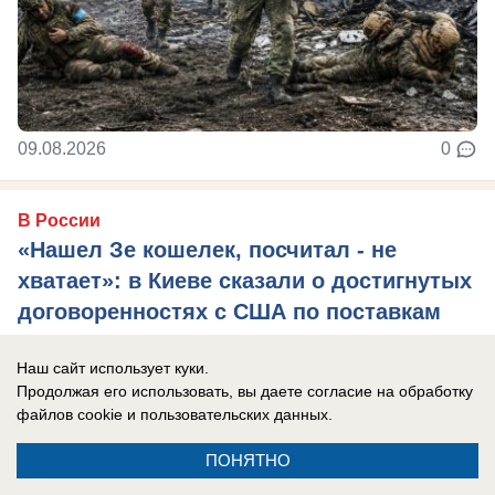
09.08.2026
0
В России
«Нашел Зе кошелек, посчитал - не
хватает»: в Киеве сказали о достигнутых
договоренностях с США по поставкам
ракет, но есть нюанс
Наш сайт использует куки.
Глава киевского режима признался, что просил
Продолжая его использовать, вы даете согласие на обработку
перехватчики у Израиля, но там даже за деньги
файлов cookie
и пользовательских данных.
не продали.
ПОНЯТНО