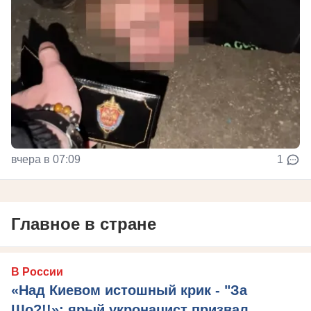
вчера в 07:09
1
Главное в стране
В России
«Над Киевом истошный крик - "За
Що?!!»: ярый укронацист призвал