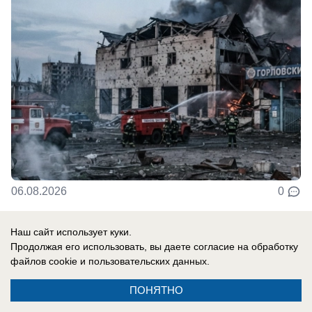
06.08.2026
0
Наш сайт использует куки.
Происшествия
Продолжая его использовать, вы даете согласие на обработку
Застолье с ножевыми: пенсионерка из
файлов cookie
и пользовательских данных.
Тореза отправила мужа в больницу
ПОНЯТНО
прямо из поседелок