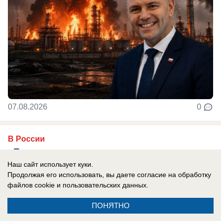
07.08.2026
0
В России
«Были накопления — теперь их нет»:
россияне зарабатывают больше
Наш сайт использует куки.
Продолжая его использовать, вы даете согласие на обработку
некоторых европейцев, но есть нюанс
файлов cookie
и пользовательских данных.
Bloomberg пишет, что в России не всё так плохо.
ПОНЯТНО