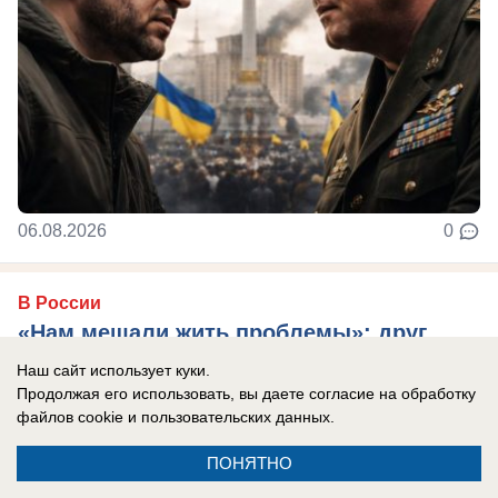
06.08.2026
0
В России
«Нам мешали жить проблемы»: друг
Усольцевых получил загадочное
Наш сайт использует куки.
сообщение от пропавшей семьи
Продолжая его использовать, вы даете согласие на обработку
файлов cookie
и пользовательских данных.
Новая тайна Усольцевых: послание пришло
спустя 10 месяцев после исчезновения.
ПОНЯТНО