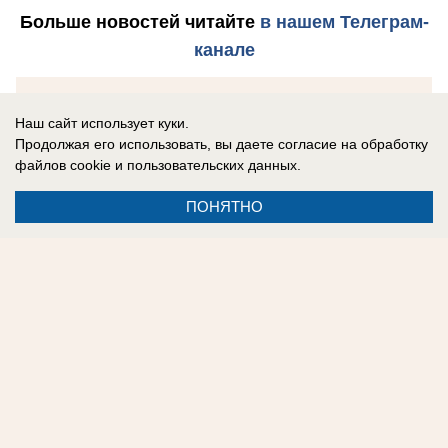
Больше новостей
читайте
в нашем Телеграм-
канале
Наш сайт использует куки.
Написать в редакцию «Блокнот Донецк»
Продолжая его использовать, вы даете согласие на обработку
файлов cookie
и пользовательских данных.
и
сообщить о вашей проблеме можно по
ссылке
ПОНЯТНО