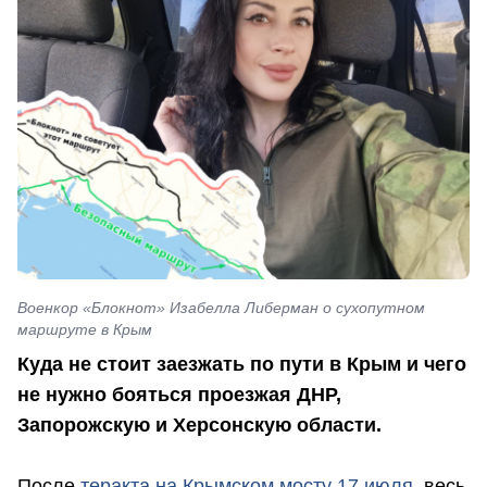
Военкор «Блокнот» Изабелла Либерман о сухопутном
маршруте в Крым
Куда не стоит заезжать по пути в Крым и чего
не нужно бояться проезжая ДНР,
Запорожскую и Херсонскую области.
После
теракта на Крымском мосту 17 июля
, весь