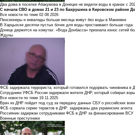
Два дома в поселке Абакумова в Донецке не видели воды в кранах с 202
С начала СВО в домах 21 и 23 по Бахрушина в Кировском районе Д
Все новости по теме
02.08.2026
Пенсионеры и инвалиды больше месяца живут без воды в Макеевке
В Харцызске десятки пустых бочек для воды простаивают больше года
Донецк держится на хомутах: «Вода Донбасса» признала износ сетей б
Ждуны
ФСБ задержала террориста, который готовился подорвать чиновника в 
Сотрудники УФСБ России задержали жителя ДНР, который собирал взры
Все новости по теме
19.11.2025
Врач из ДНР пойдет под суд за передачу данных СБУ о российских вое
ФСБ сорвала серию терактов в ДНР: задержаны два украинских агента
Россиянин задержан сотрудниками ФСБ в ДНР за финансирование ВСУ
Военные преступники