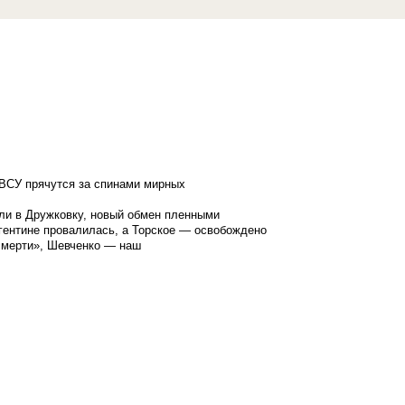
ВСУ прячутся за спинами мирных
ли в Дружковку, новый обмен пленными
гентине провалилась, а Торское — освобождено
смерти», Шевченко — наш