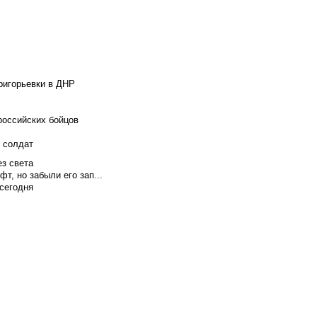
ригорьевки в ДНР
российских бойцов
х солдат
ез света
т, но забыли его зап...
сегодня