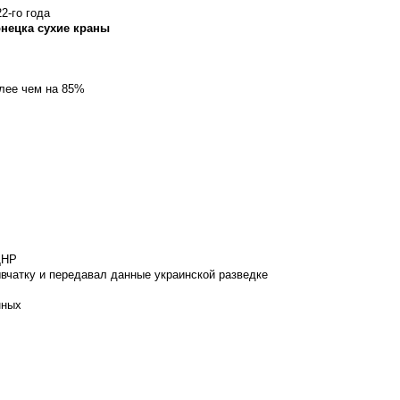
2-го года
онецка сухие краны
олее чем на 85%
ДНР
вчатку и передавал данные украинской разведке
нных