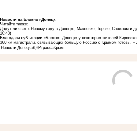
Новости на Блoкнoт-Донецк
Читайте также:
Дадут ли свет к Новому году в Донецке, Макеевке, Торезе, Снежном и 
10:43)
Благодаря публикации «Блокнот Донецк» у некоторых жителей Кировско
360 км магистрали, связывающих большую Россию с Крымом готовы, –
Новости Донецка
ДНР
трасса
Крым