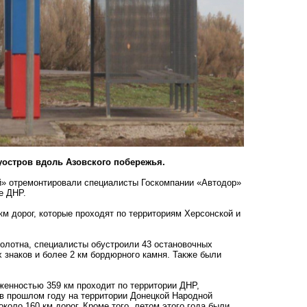
уостров вдоль Азовского побережья.
ой» отремонтировали специалисты Госкомпании «Автодор»
е ДНР.
км дорог, которые проходят по территориям Херсонской и
полотна, специалисты обустроили 43 остановочных
х знаков и более 2 км бордюрного камня. Также были
женностью 359 км проходит по территории ДНР,
в прошлом году на территории Донецкой Народной
коло 160 км дорог. Кроме того, летом этого года были