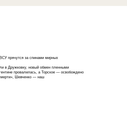
ВСУ прячутся за спинами мирных
ли в Дружковку, новый обмен пленными
гентине провалилась, а Торское — освобождено
смерти», Шевченко — наш