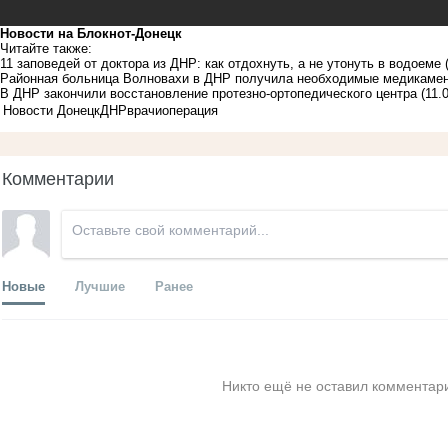
Новости на Блoкнoт-Донецк
Читайте также:
11 заповедей от доктора из ДНР: как отдохнуть, а не утонуть в водоеме
Районная больница Волновахи в ДНР получила необходимые медикамен
В ДНР закончили восстановление протезно-ортопедического центра
(11.
Новости Донецк
ДНР
врачи
операция
Комментарии
Новые
Лучшие
Ранее
Никто ещё не оставил комментари