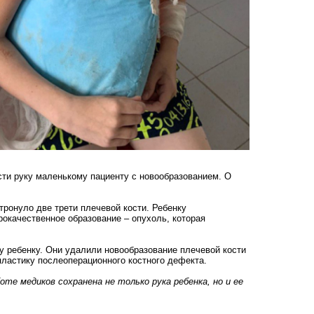
сти руку маленькому пациенту с новообразованием. О
тронуло две трети плечевой кости. Ребенку
рокачественное образование – опухоль, которая
у ребенку. Они удалили новообразование плечевой кости
пластику послеоперационного костного дефекта.
те медиков сохранена не только рука ребенка, но и ее