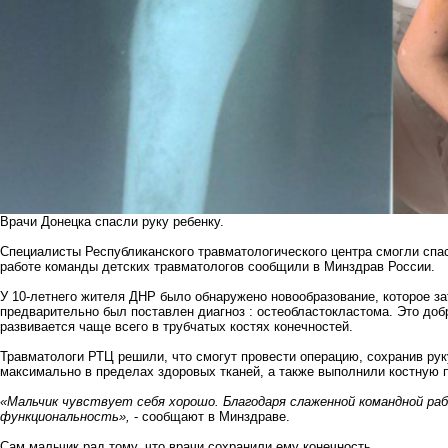
Врачи Донецка спасли руку ребенку.
Специалисты Республиканского травматологического центра смогли спа
работе команды детских травматологов сообщили в Минздрав России.
У 10-летнего жителя ДНР было обнаружено новообразование, которое за
предварительно был поставлен диагноз : остеобластокластома. Это доб
развивается чаще всего в трубчатых костях конечностей.
Травматологи РТЦ решили, что смогут провести операцию, сохранив рук
максимально в пределах здоровых тканей, а также выполнили костную 
«Мальчик чувствует себя хорошо. Благодаря слаженной командной рабо
функциональность»,
- сообщают в Минздраве.
Сам мальчик рад тому, что врачи сохранили ему конечность.