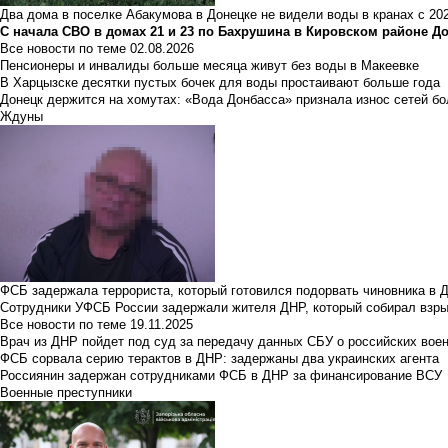
Два дома в поселке Абакумова в Донецке не видели воды в кранах с 202
С начала СВО в домах 21 и 23 по Бахрушина в Кировском районе Д
Все новости по теме
02.08.2026
Пенсионеры и инвалиды больше месяца живут без воды в Макеевке
В Харцызске десятки пустых бочек для воды простаивают больше года
Донецк держится на хомутах: «Вода Донбасса» признала износ сетей б
Ждуны
ФСБ задержала террориста, который готовился подорвать чиновника в 
Сотрудники УФСБ России задержали жителя ДНР, который собирал взры
Все новости по теме
19.11.2025
Врач из ДНР пойдет под суд за передачу данных СБУ о российских вое
ФСБ сорвала серию терактов в ДНР: задержаны два украинских агента
Россиянин задержан сотрудниками ФСБ в ДНР за финансирование ВСУ
Военные преступники