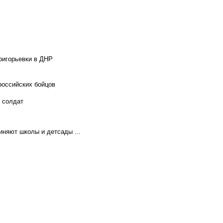
ригорьевки в ДНР
российских бойцов
х солдат
иняют школы и детсады ...