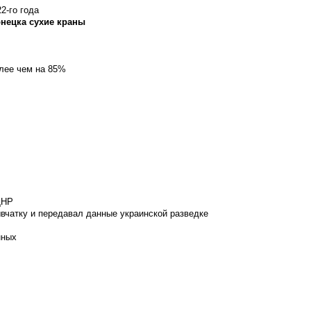
2-го года
онецка сухие краны
олее чем на 85%
ДНР
вчатку и передавал данные украинской разведке
нных