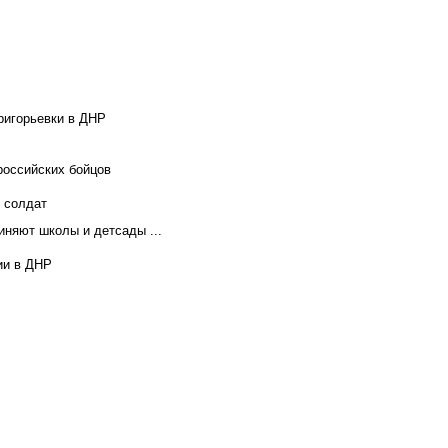
ригорьевки в ДНР
российских бойцов
х солдат
иняют школы и детсады ...
ии в ДНР