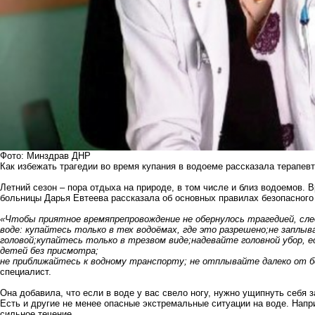
Фото: Минздрав ДНР
Как избежать трагедии во время купания в водоеме рассказала терапевт
Летний сезон – пора отдыха на природе, в том числе и близ водоемов. 
больницы Дарья Евтеева рассказала об основных правилах безопасного 
«Чтобы приятное времяпрепровождение не обернулось трагедией, сле
воде: купайтесь только в тех водоёмах, где это разрешено;не заплыв
головой;купайтесь только в трезвом виде;надевайте головной убор, 
детей без присмотра;
не приближайтесь к водному транспорту; не отплывайте далеко от бе
специалист.
Она добавила, что если в воде у вас свело ногу, нужно ущипнуть себя з
Есть и другие не менее опасные экстремальные ситуации на воде. Напр
сильное течение.