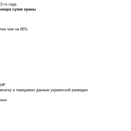
2-го года
онецка сухие краны
олее чем на 85%
ДНР
вчатку и передавал данные украинской разведке
нных