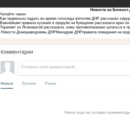
Новости на Блoкнoт
Читайте также:
Как правильно падать во время гололеда жителям ДНР рассказал хирур
Важнейшие правила купания в проруби на Крещение рассказала врач из
Терапевт из Ясиноватой рассказала, кому противопоказано купаться в 
Новости Донецка
водоемы ДНР
Минздрав ДНР
правила поведения на во
Комментарии
Новые
Лучшие
Ранее
Никто ещё не оставил комментари