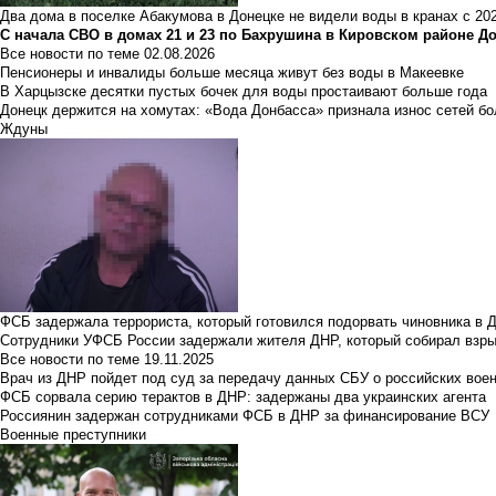
Два дома в поселке Абакумова в Донецке не видели воды в кранах с 202
С начала СВО в домах 21 и 23 по Бахрушина в Кировском районе Д
Все новости по теме
02.08.2026
Пенсионеры и инвалиды больше месяца живут без воды в Макеевке
В Харцызске десятки пустых бочек для воды простаивают больше года
Донецк держится на хомутах: «Вода Донбасса» признала износ сетей б
Ждуны
ФСБ задержала террориста, который готовился подорвать чиновника в 
Сотрудники УФСБ России задержали жителя ДНР, который собирал взры
Все новости по теме
19.11.2025
Врач из ДНР пойдет под суд за передачу данных СБУ о российских вое
ФСБ сорвала серию терактов в ДНР: задержаны два украинских агента
Россиянин задержан сотрудниками ФСБ в ДНР за финансирование ВСУ
Военные преступники