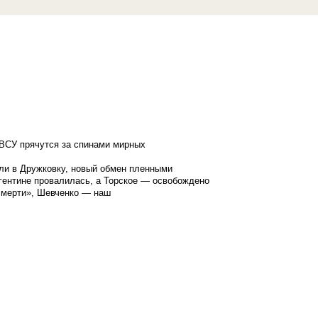
ВСУ прячутся за спинами мирных
ли в Дружковку, новый обмен пленными
гентине провалилась, а Торское — освобождено
смерти», Шевченко — наш