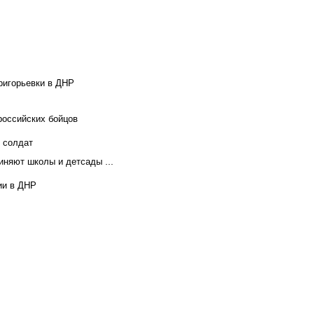
ригорьевки в ДНР
российских бойцов
х солдат
иняют школы и детсады ...
ии в ДНР