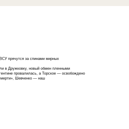
ВСУ прячутся за спинами мирных
ли в Дружковку, новый обмен пленными
гентине провалилась, а Торское — освобождено
смерти», Шевченко — наш