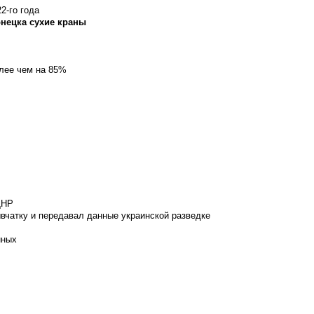
2-го года
онецка сухие краны
олее чем на 85%
ДНР
вчатку и передавал данные украинской разведке
нных