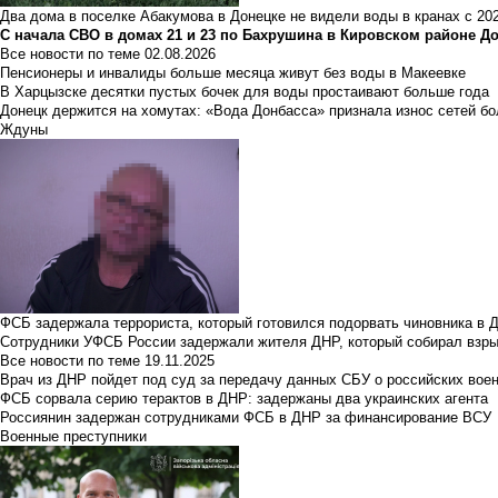
Два дома в поселке Абакумова в Донецке не видели воды в кранах с 202
С начала СВО в домах 21 и 23 по Бахрушина в Кировском районе Д
Все новости по теме
02.08.2026
Пенсионеры и инвалиды больше месяца живут без воды в Макеевке
В Харцызске десятки пустых бочек для воды простаивают больше года
Донецк держится на хомутах: «Вода Донбасса» признала износ сетей б
Ждуны
ФСБ задержала террориста, который готовился подорвать чиновника в 
Сотрудники УФСБ России задержали жителя ДНР, который собирал взры
Все новости по теме
19.11.2025
Врач из ДНР пойдет под суд за передачу данных СБУ о российских вое
ФСБ сорвала серию терактов в ДНР: задержаны два украинских агента
Россиянин задержан сотрудниками ФСБ в ДНР за финансирование ВСУ
Военные преступники