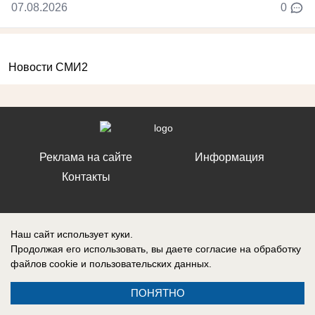
07.08.2026
0
Новости СМИ2
Реклама на сайте
Информация
Контакты
Наш сайт использует куки.
Продолжая его использовать, вы даете согласие на обработку
Запись о регистрации СМИ: ЭЛ № ФС 77 – 86242, выдано
Федеральной службой по надзору в сфере связи, информационных
файлов cookie
и пользовательских данных.
технологий и массовых коммуникаций (Роскомнадзор) 10 ноября 2023
г.
ПОНЯТНО