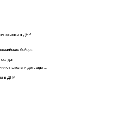
ригорьевки в ДНР
российских бойцов
х солдат
иняют школы и детсады ...
ии в ДНР