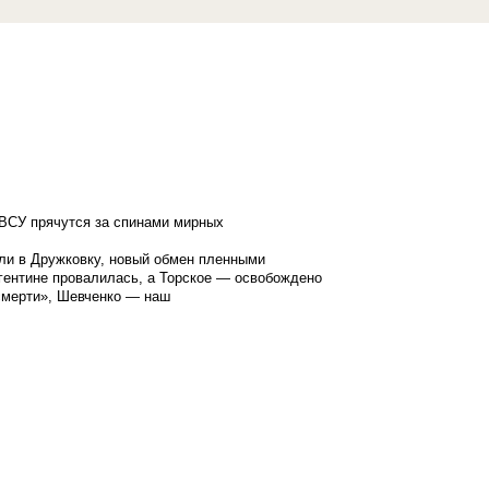
ВСУ прячутся за спинами мирных
ли в Дружковку, новый обмен пленными
гентине провалилась, а Торское — освобождено
смерти», Шевченко — наш