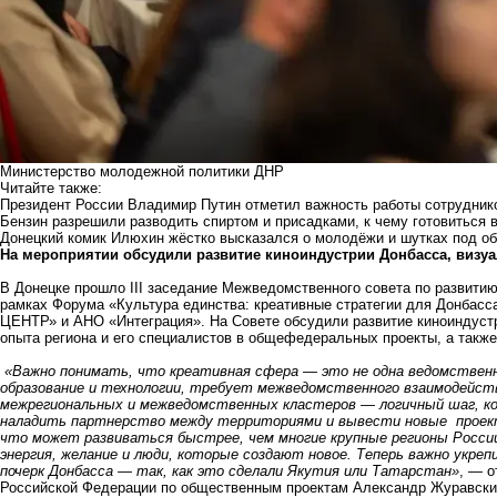
Министерство молодежной политики ДНР
Читайте также:
Президент России Владимир Путин отметил важность работы сотрудник
Бензин разрешили разводить спиртом и присадками, к чему готовиться
Донецкий комик Илюхин жёстко высказался о молодёжи и шутках под о
На мероприятии обсудили развитие киноиндустрии Донбасса, визуа
В Донецке прошло III заседание Межведомственного совета по развити
рамках Форума «Культура единства: креативные стратегии для Донбас
ЦЕНТР» и АНО «Интеграция». На Совете обсудили развитие киноиндустр
опыта региона и его специалистов в общефедеральных проекты, а такж
«Важно понимать, что креативная сфера — это не одна ведомственна
образование и технологии, требует межведомственного взаимодейств
межрегиональных и межведомственных кластеров — логичный шаг, ко
наладить партнерство между территориями и вывести новые проекты
что может развиваться быстрее, чем многие крупные регионы России
энергия, желание и люди, которые создают новое. Теперь важно укре
почерк Донбасса — так, как это сделали Якутия или Татарстан»
, — о
Российской Федерации по общественным проектам Александр Журавски