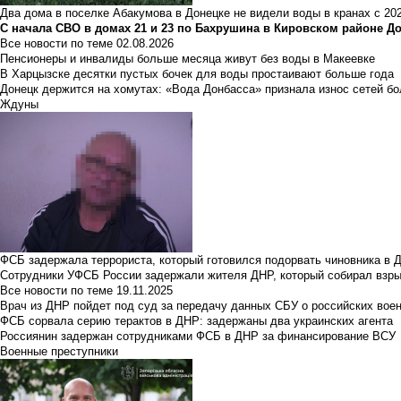
Два дома в поселке Абакумова в Донецке не видели воды в кранах с 202
С начала СВО в домах 21 и 23 по Бахрушина в Кировском районе Д
Все новости по теме
02.08.2026
Пенсионеры и инвалиды больше месяца живут без воды в Макеевке
В Харцызске десятки пустых бочек для воды простаивают больше года
Донецк держится на хомутах: «Вода Донбасса» признала износ сетей б
Ждуны
ФСБ задержала террориста, который готовился подорвать чиновника в 
Сотрудники УФСБ России задержали жителя ДНР, который собирал взры
Все новости по теме
19.11.2025
Врач из ДНР пойдет под суд за передачу данных СБУ о российских вое
ФСБ сорвала серию терактов в ДНР: задержаны два украинских агента
Россиянин задержан сотрудниками ФСБ в ДНР за финансирование ВСУ
Военные преступники