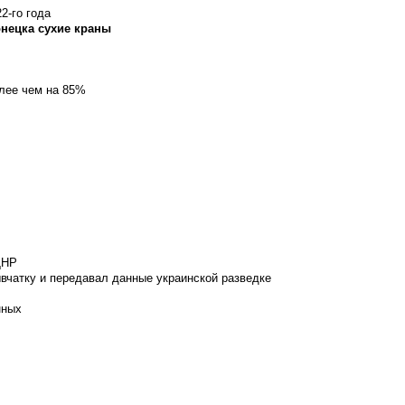
2-го года
онецка сухие краны
олее чем на 85%
ДНР
вчатку и передавал данные украинской разведке
нных