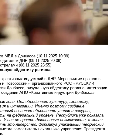
ов МВД в Донбассе
(10.11.2025 10:39)
 водителям ДНР
(09.11.2025 20:09)
бстрелами
(08.11.2025 23:55)
льную айдентику региона.
ю креативных индустрий в ДНР. Мероприятие прошло в
са и Новороссии», организованного РОО «РУССКИЙ
ии Донбасса, визуальную айдентику региона, интеграции
е создания АНО «Креативные индустрии Донбасса».
я зона. Она объединяет культуру, экономику,
ия и интеграции. Именно поэтому создание
торый позволит объединить усилия и ресурсы,
 на федеральный уровень. Республика уже показала,
. У вас не просто финансовые возможности, а живая
пить это лидерство, формируя уникальный творческий
тметил заместитель начальника управления Президента
й.