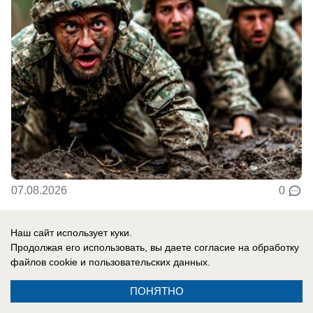
07.08.2026
0
Наш сайт использует куки.
В России
Продолжая его использовать, вы даете согласие на обработку
Слово «коррупция» вместо
файлов cookie
и пользовательских данных.
доказательств
ПОНЯТНО
Предприниматели, которые в конце 1990-х —