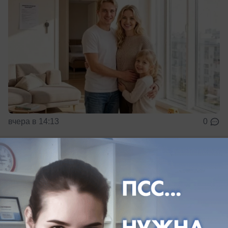
вчера в 14:13
0
Общество
Новости СВО: Залужный сдал ВСУ,
украинские солдаты бегут в женских
платьях
«Кроме жалости и презрения» — священник о
пленном ВСУ в женском платье и признании