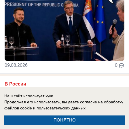
09.08.2026
0
В России
Россия побеждает и должна срочно
Наш сайт использует куки.
выстрелить себе в колено: Трамп шлет в
Продолжая его использовать, вы даете согласие на обработку
Москву «миротворцев» Кушнера и
файлов cookie
и пользовательских данных.
Уиткоффа, надеясь сбить темп ударов
ПОНЯТНО
РФ по Украине