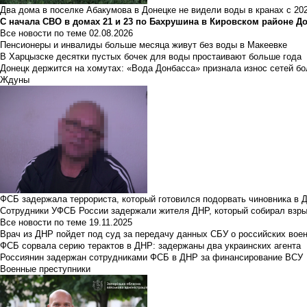
Два дома в поселке Абакумова в Донецке не видели воды в кранах с 202
С начала СВО в домах 21 и 23 по Бахрушина в Кировском районе Д
Все новости по теме
02.08.2026
Пенсионеры и инвалиды больше месяца живут без воды в Макеевке
В Харцызске десятки пустых бочек для воды простаивают больше года
Донецк держится на хомутах: «Вода Донбасса» признала износ сетей б
Ждуны
ФСБ задержала террориста, который готовился подорвать чиновника в 
Сотрудники УФСБ России задержали жителя ДНР, который собирал взры
Все новости по теме
19.11.2025
Врач из ДНР пойдет под суд за передачу данных СБУ о российских вое
ФСБ сорвала серию терактов в ДНР: задержаны два украинских агента
Россиянин задержан сотрудниками ФСБ в ДНР за финансирование ВСУ
Военные преступники