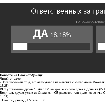
Новости на Блoкнoт-Донецк
Читайте также:
«Пока хоронили отца, его авто угнала незнакомка»: жительница Макеевк
18:28)
ВСУ установили дроны "Баба Яга" на крыше жилого дома в Донецке
(22.
Водитель «душегубки» из Сталино: ФСБ рассекретила дело пособника С
10:11)
Новости Донецк
ДНР
атака ВСУ