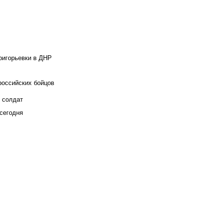
ригорьевки в ДНР
российских бойцов
х солдат
сегодня