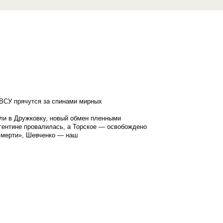
ВСУ прячутся за спинами мирных
ли в Дружковку, новый обмен пленными
гентине провалилась, а Торское — освобождено
смерти», Шевченко — наш