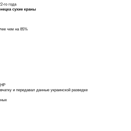
2-го года
онецка сухие краны
олее чем на 85%
ДНР
вчатку и передавал данные украинской разведке
нных