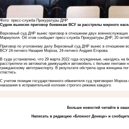
Фото: пресс-служба Прокуратуры ДНР
Судом вынесен приговор боевикам ВСУ за расстрелы мирного нас
Верховный суд ДНР вынес приговор в отношении двух военнослужащих
Мариуполя. Об этом сообщает пресс-служба Прокуратуры ДНР, 20 октяб
Приговор по уголовному делу Верховный суд ДНР вынес в отношении в
ВСУ 24-летнего Назария Мороза, 24-летнего Андрея Егорова.
В суде установлено, что 29 марта 2022 года осужденные, находясь на
расстреляли из автоматов движущийся автомобиль с белыми лентами н
гражданскому автотранспорту. В результате обстрела одна женщина по
спастись.
С учетом позиции государственного обвинителя суд приговорил Мороза 
наказания в исправительной колонии строгого режима каждого.
Больше новостей
читайте
в наш
Написать в редакцию «Блокнот Донецк» и
сообщить