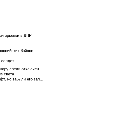
ригорьевки в ДНР
российских бойцов
х солдат
жару среди отключен...
ез света
т, но забыли его зап...