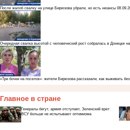
После жалоб свалку на улице Бирюзова убрали, но есть нюансы
08.09.
Очередная свалка высотой с человеческий рост собралась в Донецке н
«Три бочки на поселок»: жители Бирюзова рассказали, как выживать бе
Главное в стране
Генералы бегут, армия отступает, Зеленский врет:
ВСУ больше не испытывают оптимизма