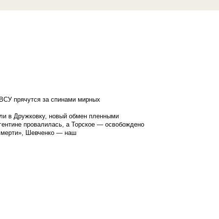
ВСУ прячутся за спинами мирных
ли в Дружковку, новый обмен пленными
гентине провалилась, а Торское — освобождено
смерти», Шевченко — наш