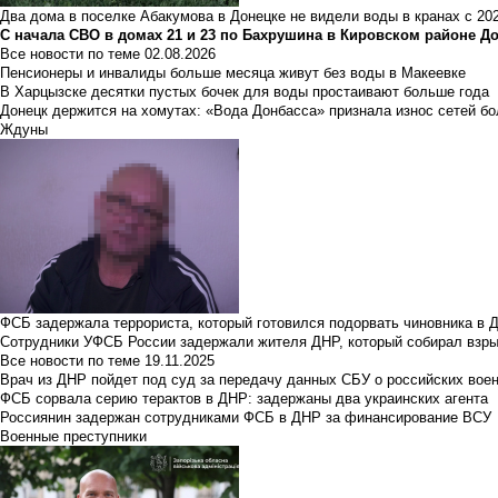
Два дома в поселке Абакумова в Донецке не видели воды в кранах с 202
С начала СВО в домах 21 и 23 по Бахрушина в Кировском районе Д
Все новости по теме
02.08.2026
Пенсионеры и инвалиды больше месяца живут без воды в Макеевке
В Харцызске десятки пустых бочек для воды простаивают больше года
Донецк держится на хомутах: «Вода Донбасса» признала износ сетей б
Ждуны
ФСБ задержала террориста, который готовился подорвать чиновника в 
Сотрудники УФСБ России задержали жителя ДНР, который собирал взры
Все новости по теме
19.11.2025
Врач из ДНР пойдет под суд за передачу данных СБУ о российских вое
ФСБ сорвала серию терактов в ДНР: задержаны два украинских агента
Россиянин задержан сотрудниками ФСБ в ДНР за финансирование ВСУ
Военные преступники