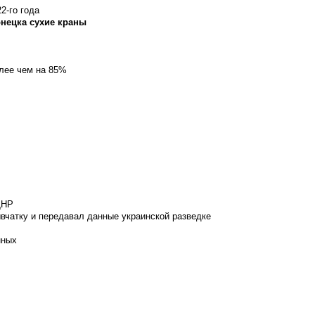
2-го года
онецка сухие краны
олее чем на 85%
ДНР
вчатку и передавал данные украинской разведке
нных