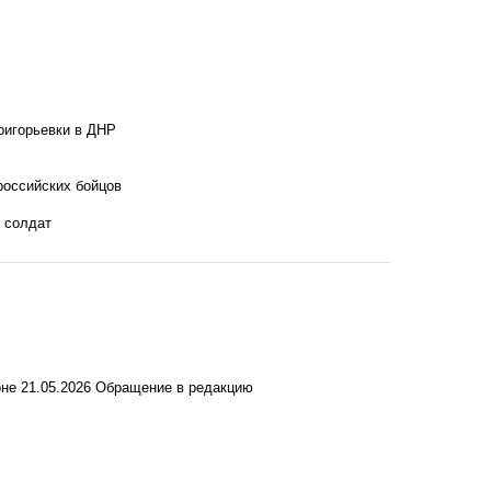
ригорьевки в ДНР
российских бойцов
х солдат
оне
21.05.2026
Обращение в редакцию