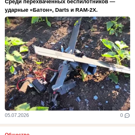
Среди перехваченных беспилотников —
ударные «Батон», Darts и RAM-2X.
05.07.2026
0
Общество