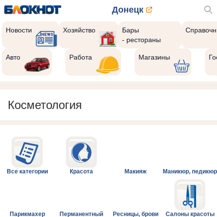
Донецк
Новости
Хозяйство
Бары
Справочн
- рестораны
Авто
Работа
Магазины
Го
Косметология
Все категории
Красота
Макияж
Маникюр, педикюр
Парикмахер
Перманентный
Ресницы, брови
Салоны красоты