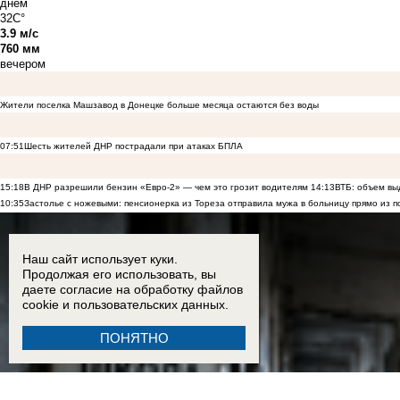
днём
32C°
3.9 м/с
760 мм
вечером
Жители поселка Машзавод в Донецке больше месяца остаются без воды
07:51
Шесть жителей ДНР пострадали при атаках БПЛА
15:18
В ДНР разрешили бензин «Евро-2» — чем это грозит водителям
14:13
ВТБ: объем вы
10:35
Застолье с ножевыми: пенсионерка из Тореза отправила мужа в больницу прямо из п
Наш сайт использует куки.
Продолжая его использовать, вы
даете согласие на обработку
файлов
cookie
и пользовательских данных.
ПОНЯТНО