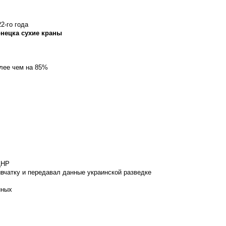
2-го года
онецка сухие краны
олее чем на 85%
ДНР
вчатку и передавал данные украинской разведке
нных