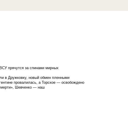
ВСУ прячутся за спинами мирных
ли в Дружковку, новый обмен пленными
гентине провалилась, а Торское — освобождено
смерти», Шевченко — наш