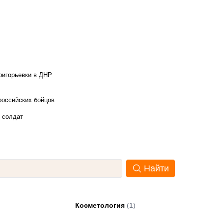
ригорьевки в ДНР
российских бойцов
х солдат
Найти
Косметология
(1)