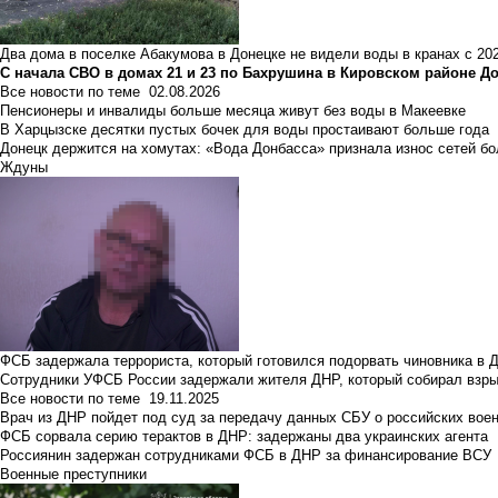
Два дома в поселке Абакумова в Донецке не видели воды в кранах с 202
С начала СВО в домах 21 и 23 по Бахрушина в Кировском районе Д
Все новости по теме
02.08.2026
Пенсионеры и инвалиды больше месяца живут без воды в Макеевке
В Харцызске десятки пустых бочек для воды простаивают больше года
Донецк держится на хомутах: «Вода Донбасса» признала износ сетей б
Ждуны
ФСБ задержала террориста, который готовился подорвать чиновника в 
Сотрудники УФСБ России задержали жителя ДНР, который собирал взры
Все новости по теме
19.11.2025
Врач из ДНР пойдет под суд за передачу данных СБУ о российских вое
ФСБ сорвала серию терактов в ДНР: задержаны два украинских агента
Россиянин задержан сотрудниками ФСБ в ДНР за финансирование ВСУ
Военные преступники