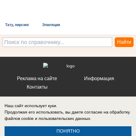
Тату, пирсинг
Эпиляция
Реклама на сайте
Информация
Контакты
Наш сайт использует куки.
Продолжая его использовать, вы даете согласие на обработку
файлов cookie
и пользовательских данных.
Запись о регистрации СМИ: ЭЛ № ФС 77 – 86242, выдано
Федеральной службой по надзору в сфере связи, информационных
технологий и массовых коммуникаций (Роскомнадзор) 10 ноября 2023
ПОНЯТНО
г.