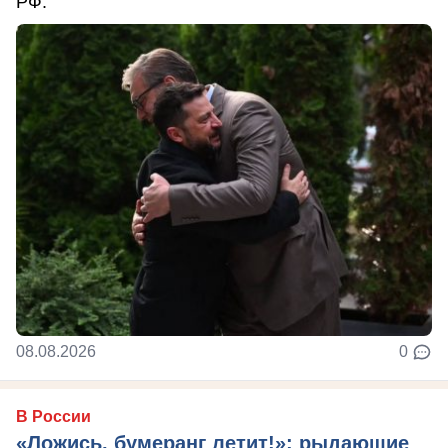
РФ.
08.08.2026
0
В России
«Ложись, бумеранг летит!»: рыдающие