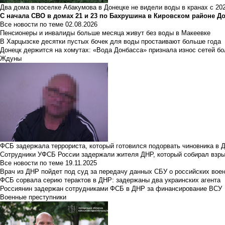
Два дома в поселке Абакумова в Донецке не видели воды в кранах с 202
С начала СВО в домах 21 и 23 по Бахрушина в Кировском районе Д
Все новости по теме
02.08.2026
Пенсионеры и инвалиды больше месяца живут без воды в Макеевке
В Харцызске десятки пустых бочек для воды простаивают больше года
Донецк держится на хомутах: «Вода Донбасса» признала износ сетей б
Ждуны
ФСБ задержала террориста, который готовился подорвать чиновника в 
Сотрудники УФСБ России задержали жителя ДНР, который собирал взры
Все новости по теме
19.11.2025
Врач из ДНР пойдет под суд за передачу данных СБУ о российских вое
ФСБ сорвала серию терактов в ДНР: задержаны два украинских агента
Россиянин задержан сотрудниками ФСБ в ДНР за финансирование ВСУ
Военные преступники