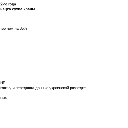
2-го года
онецка сухие краны
олее чем на 85%
ДНР
вчатку и передавал данные украинской разведке
нных