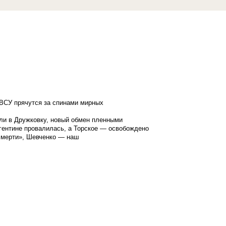
ВСУ прячутся за спинами мирных
ли в Дружковку, новый обмен пленными
гентине провалилась, а Торское — освобождено
смерти», Шевченко — наш