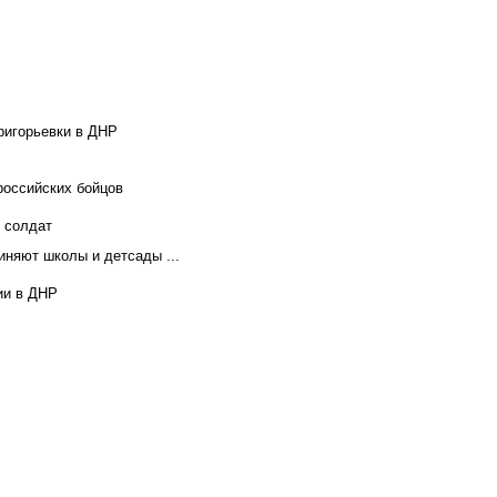
ригорьевки в ДНР
российских бойцов
х солдат
иняют школы и детсады ...
ии в ДНР