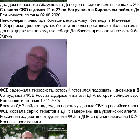
Два дома в поселке Абакумова в Донецке не видели воды в кранах с 202
С начала СВО в домах 21 и 23 по Бахрушина в Кировском районе Д
Все новости по теме
02.08.2026
Пенсионеры и инвалиды больше месяца живут без воды в Макеевке
В Харцызске десятки пустых бочек для воды простаивают больше года
Донецк держится на хомутах: «Вода Донбасса» признала износ сетей б
Ждуны
ФСБ задержала террориста, который готовился подорвать чиновника в 
Сотрудники УФСБ России задержали жителя ДНР, который собирал взры
Все новости по теме
19.11.2025
Врач из ДНР пойдет под суд за передачу данных СБУ о российских вое
ФСБ сорвала серию терактов в ДНР: задержаны два украинских агента
Россиянин задержан сотрудниками ФСБ в ДНР за финансирование ВСУ
Военные преступники