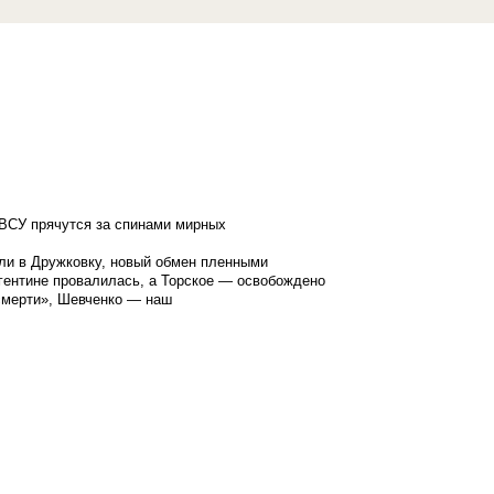
ВСУ прячутся за спинами мирных
ли в Дружковку, новый обмен пленными
гентине провалилась, а Торское — освобождено
смерти», Шевченко — наш