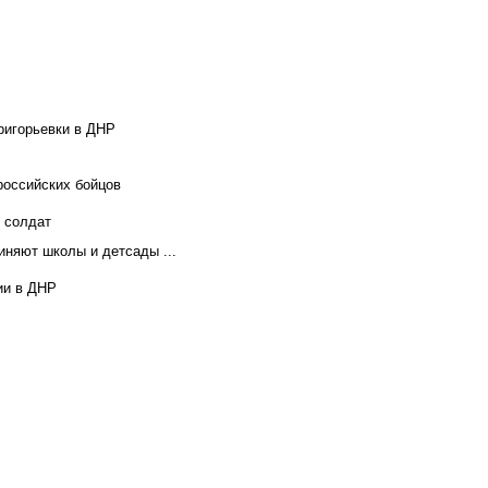
ригорьевки в ДНР
российских бойцов
х солдат
иняют школы и детсады ...
ии в ДНР