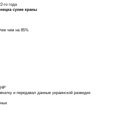
2-го года
онецка сухие краны
олее чем на 85%
ДНР
вчатку и передавал данные украинской разведке
нных