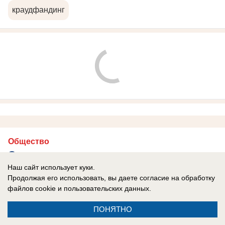
краудфандинг
Общество
От восстановления шахт до
Наш сайт использует куки.
робототехники: инженерный потенциал
Продолжая его использовать, вы даете согласие на обработку
ДНР сегодня
файлов cookie
и пользовательских данных.
От Кольчуги до дронов: трансформация
ПОНЯТНО
инженерной школы ДНР