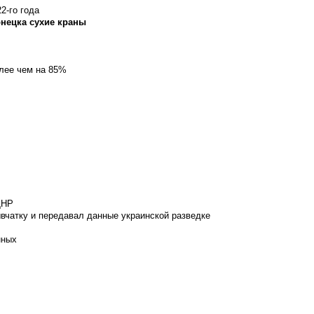
2-го года
онецка сухие краны
олее чем на 85%
ДНР
вчатку и передавал данные украинской разведке
нных