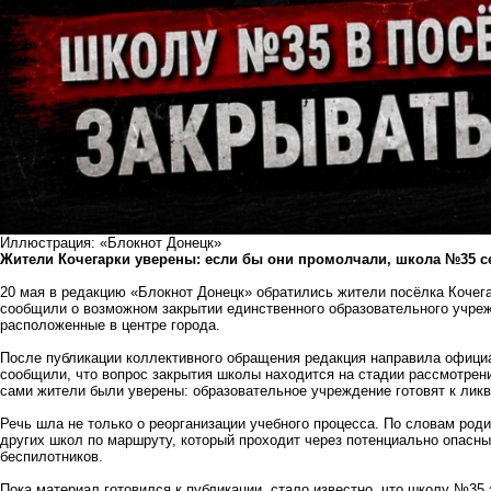
Иллюстрация: «Блокнот Донецк»
Жители Кочегарки уверены: если бы они промолчали, школа №35 се
20 мая в редакцию «Блокнот Донецк» обратились жители посёлка Кочег
сообщили о возможном закрытии единственного образовательного учреж
расположенные в центре города.
После публикации коллективного обращения редакция направила офици
сообщили, что вопрос закрытия школы находится на стадии рассмотрен
сами жители были уверены: образовательное учреждение готовят к лик
Речь шла не только о реорганизации учебного процесса. По словам род
других школ по маршруту, который проходит через потенциально опасные
беспилотников.
Пока материал готовился к публикации, стало известно, что школу №35 