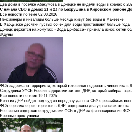
Два дома в поселке Абакумова в Донецке не видели воды в кранах с 202
С начала СВО в домах 21 и 23 по Бахрушина в Кировском районе Д
Все новости по теме
02.08.2026
Пенсионеры и инвалиды больше месяца живут без воды в Макеевке
В Харцызске десятки пустых бочек для воды простаивают больше года
Донецк держится на хомутах: «Вода Донбасса» признала износ сетей б
Ждуны
ФСБ задержала террориста, который готовился подорвать чиновника в 
Сотрудники УФСБ России задержали жителя ДНР, который собирал взры
Все новости по теме
19.11.2025
Врач из ДНР пойдет под суд за передачу данных СБУ о российских вое
ФСБ сорвала серию терактов в ДНР: задержаны два украинских агента
Россиянин задержан сотрудниками ФСБ в ДНР за финансирование ВСУ
Военные преступники