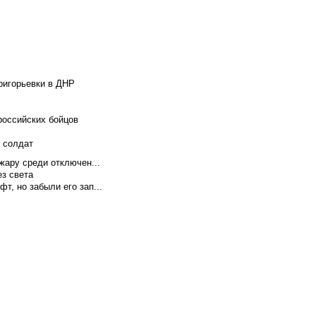
ригорьевки в ДНР
российских бойцов
х солдат
жару среди отключен...
ез света
т, но забыли его зап...