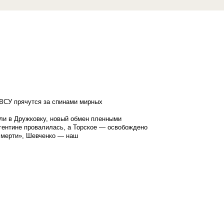
ВСУ прячутся за спинами мирных
ли в Дружковку, новый обмен пленными
гентине провалилась, а Торское — освобождено
смерти», Шевченко — наш