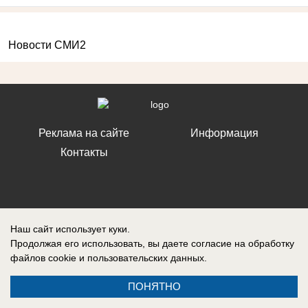
Новости СМИ2
Реклама на сайте
Информация
Контакты
Запись о регистрации СМИ: ЭЛ № ФС 77 – 86242, выдано
Наш сайт использует куки.
Федеральной службой по надзору в сфере связи, информационных
Продолжая его использовать, вы даете согласие на обработку
технологий и массовых коммуникаций (Роскомнадзор) 10 ноября 2023
г.
файлов cookie
и пользовательских данных.
ПОНЯТНО