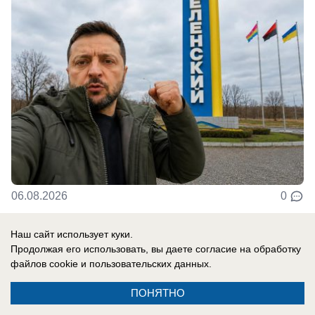
06.08.2026
0
Наш сайт использует куки.
В России
Продолжая его использовать, вы даете согласие на обработку
Ракетчики из КНДР готовы ударить по
файлов cookie
и пользовательских данных.
Киеву: Запад паникует из-за российско-
ПОНЯТНО
корейского сотрудничества