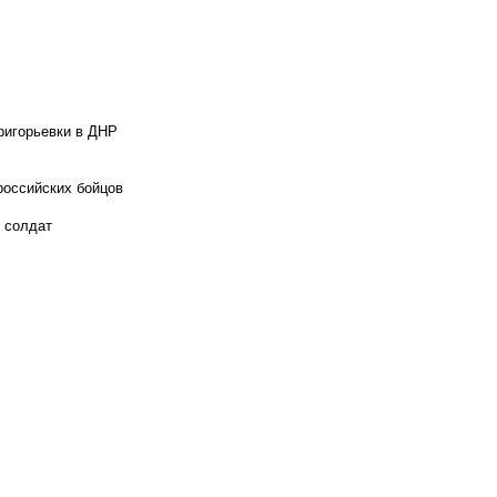
ригорьевки в ДНР
российских бойцов
х солдат