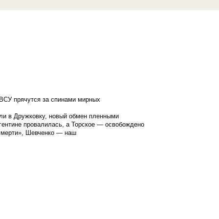
ВСУ прячутся за спинами мирных
ли в Дружковку, новый обмен пленными
гентине провалилась, а Торское — освобождено
смерти», Шевченко — наш