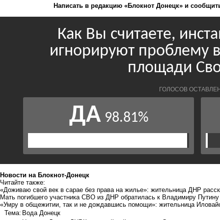
Написать в редакцию «Блокнот Донецк» и
сообщить
Новости на Блoкнoт-Донецк
Читайте также:
«Доживаю свой век в сарае без права на жилье»: жительница ДНР расск
Мать погибшего участника СВО из ДНР обратилась к Владимиру Путину
«Умру в общежитии, так и не дождавшись помощи»: жительница Иловайс
Тема:
Вода Донецк