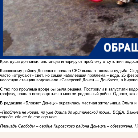
Крик души дончанки: инстанции игнорируют проблему отсутствия водос
Кировскому району Донецка с начала СВО выпала тяжелая судьба. Сюда
часто «отрубают» свет, но самая наболевшая проблема – вода. 25 февр
насосную станцию водоканала «Северский Донец — Донбасс», в Кировск
С тех пор проблема вроде бы была решена. Построили и запустили водо
графику, начала возвращаться в многострадальный район. Однако, как о
В редакцию «Блокнот Донецк» обратилась местная жительница Ольга и
«Проблема не новая, но уже дошла до критической точки. ВОДА. Важн
города, где ее до сих пор нет.
Площадь Свободы – сердце Кировского района Донецка – обезвожена. Н