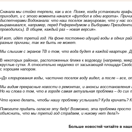
Сначала мы стойко терпели, как и все. Позже, когда установили графи
приходит, и с этого момента начался «футбол в одни ворота». Причи
диспетчерами Водоканала: что наш поселок эвакуирован, что у нас 
выравнивался, например, перед Референдумом и Выборами Президента
проводились). В общем, каждый раз – новая версия».
И вот, идёт третий год. На фоне постоянно идущей воды в одних рай
разные причины, так же быть не может.
Мы слышим с экранов ТВ о том, что вода будет в каждой квартире. До
В некоторых районах, расположенных ближе к водоводу (например, микр
круглые сутки. А относительно недалеко от засыхающей площади Свобод
с хорошим напором.
«До хлорирования воды, частично поселок воду видел, а после – все, 
Мы видим прекрасные новости о ремонтах, и анонсы восстановления 
Но ни слова о том, что в городе самая актуальная проблема – до сих 
Что нужно делать, чтобы нашу проблему услышали? Куда кричать? К
Помогите придать огласке эту беду! Возможно, эта проблема просто 
объяснить, что мы третий год страдаем, и никому нет дела?»
Больше новостей
читайте
в наш