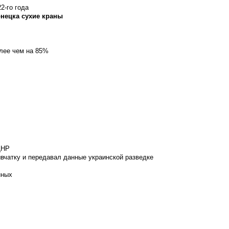
2-го года
онецка сухие краны
олее чем на 85%
ДНР
вчатку и передавал данные украинской разведке
нных