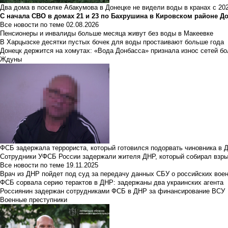
Два дома в поселке Абакумова в Донецке не видели воды в кранах с 202
С начала СВО в домах 21 и 23 по Бахрушина в Кировском районе Д
Все новости по теме
02.08.2026
Пенсионеры и инвалиды больше месяца живут без воды в Макеевке
В Харцызске десятки пустых бочек для воды простаивают больше года
Донецк держится на хомутах: «Вода Донбасса» признала износ сетей б
Ждуны
ФСБ задержала террориста, который готовился подорвать чиновника в 
Сотрудники УФСБ России задержали жителя ДНР, который собирал взры
Все новости по теме
19.11.2025
Врач из ДНР пойдет под суд за передачу данных СБУ о российских вое
ФСБ сорвала серию терактов в ДНР: задержаны два украинских агента
Россиянин задержан сотрудниками ФСБ в ДНР за финансирование ВСУ
Военные преступники