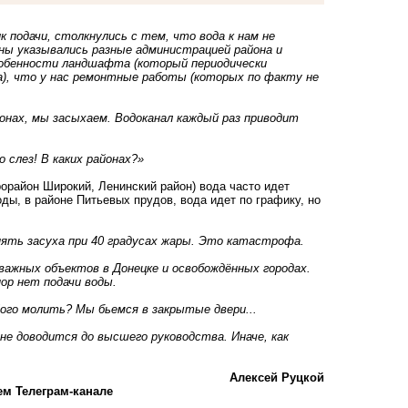
к подачи, столкнулись с тем, что вода к нам не
ны указывались разные администрацией района и
особенности ландшафта (который периодически
), что у нас ремонтные работы (которых по факту не
онах, мы засыхаем. Водоканал каждый раз приводит
 слез! В каких районах?»
орайон Широкий, Ленинский район) вода часто идет
ы, в районе Питьевых прудов, вода идет по графику, но
опять засуха при 40 градусах жары. Это катастрофа.
важных объектов в Донецке и освобождённых городах.
пор нет подачи воды.
ого молить? Мы бьемся в закрытые двери...
не доводится до высшего руководства. Иначе, как
Алексей Руцкой
ем Телеграм-канале