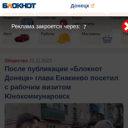
Донецк
Новости
Хозяйство
Бары
Справочн
- рестораны
Реклама закроется через:
5
Авто
Работа
Магазины
Го
Общество
22.11.2023
После публикации «Блокнот
Донецк» глава Енакиево посетил
с рабочим визитом
Юнокоммунаровск