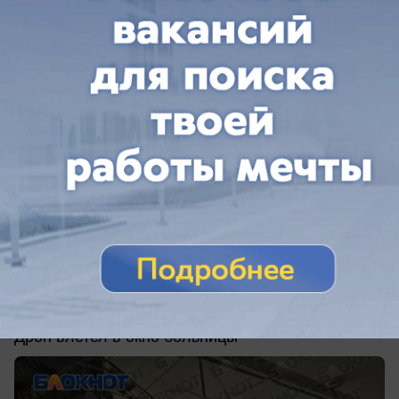
вчера в 08:50
0
Происшествия
ВСУ целенаправленно ударили по
больнице в Донецке - есть погибшие
Дрон влетел в окно больницы