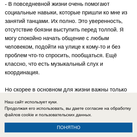
- В повседневной жизни очень помогают
социальные навыки, которые пришли ко мне из
занятий танцами. Их полно. Это уверенность,
отсутствие боязни выступить перед толпой. Я
могу спокойно начать общение с любым
человеком, подойти на улице к кому-то и без
проблем что-то спросить, пообщаться. Ещё
классно, что есть музыкальный слух и
координация.
Но скорее в основном для жизни важны только
психологические моменты. Например, в танцах
Наш сайт использует куки.
очень большая конкуренция, крайне тяжело
Продолжая его использовать, вы даете согласие на обработку
файлов cookie
и пользовательских данных.
чего-то добиться. Ты постоянно переступаешь
через себя, не бросаешь своё дело, учишься
ПОНЯТНО
принимать поражения и адекватно относиться к