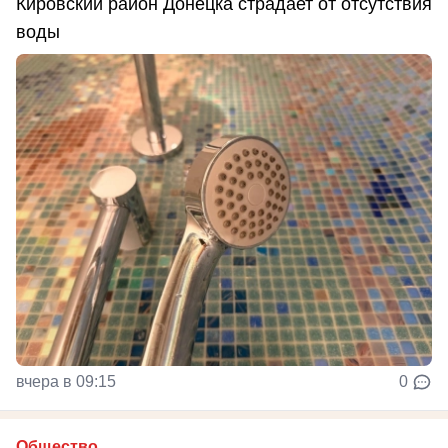
Кировский район Донецка страдает от отсутствия
воды
вчера в 09:15
0
Общество