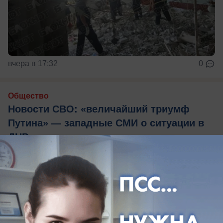
вчера в 17:32
0
Общество
Новости СВО: «величайший триумф
Путина» — западные СМИ о ситуации в
ДНР
Краматорск в зоне риска, новое командование
«Востока» и клещи вокруг Доброполья