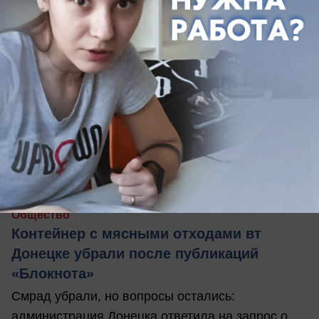
вчера в 13:39
0
Общество
Контейнер с мясными отходами вт
Донецке убрали после публикаций
«Блокнота»
Смрад убрали, но вопросы остались:
администрация Донецка ответила на запрос о