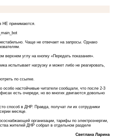
в НЕ принимаются.
t_main_bot
нестабильно. Чаще не отвечает на запросы. Однако
ьзователям.
м верхнем углу на кнопку «Передать показания».
етчика испытывает нагрузку и может либо не реагировать,
отреть по ссылке.
о особо настойчивые читатели сообщали, что после 2-3
офисах есть очереди, но во многих двигаются довольно
сто способ в ДНР. Правда, получат ли их сотрудники
серии месяце.
урсоснабжающей организации, тарифы по электроэнергии,
ства жителей ДНР собрал в отдельном разделе
Светлана Ларина