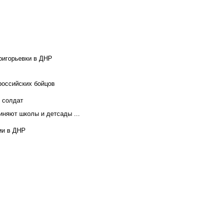
ригорьевки в ДНР
российских бойцов
х солдат
иняют школы и детсады ...
ии в ДНР