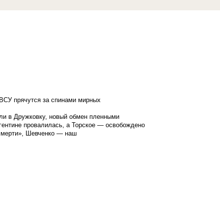
ВСУ прячутся за спинами мирных
ли в Дружковку, новый обмен пленными
гентине провалилась, а Торское — освобождено
смерти», Шевченко — наш