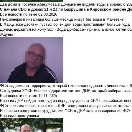
Два дома в поселке Абакумова в Донецке не видели воды в кранах с 202
С начала СВО в домах 21 и 23 по Бахрушина в Кировском районе Д
Все новости по теме
02.08.2026
Пенсионеры и инвалиды больше месяца живут без воды в Макеевке
В Харцызске десятки пустых бочек для воды простаивают больше года
Донецк держится на хомутах: «Вода Донбасса» признала износ сетей б
Ждуны
ФСБ задержала террориста, который готовился подорвать чиновника в 
Сотрудники УФСБ России задержали жителя ДНР, который собирал взры
Все новости по теме
19.11.2025
Врач из ДНР пойдет под суд за передачу данных СБУ о российских вое
ФСБ сорвала серию терактов в ДНР: задержаны два украинских агента
Россиянин задержан сотрудниками ФСБ в ДНР за финансирование ВСУ
Военные преступники