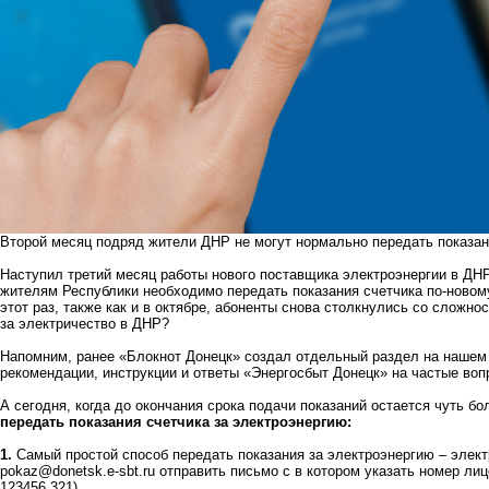
Второй месяц подряд жители ДНР не могут нормально передать показан
Наступил третий месяц работы нового поставщика электроэнергии в ДНР
жителям Республики необходимо передать показания счетчика по-новому
этот раз, также как и в октябре, абоненты снова столкнулись со сложнос
за электричество в ДНР?
Напомним, ранее «Блокнот Донецк» создал отдельный раздел на нашем 
рекомендации, инструкции и ответы «Энергосбыт Донецк» на частые воп
А сегодня, когда до окончания срока подачи показаний остается чуть б
передать показания счетчика за электроэнергию:
1.
Самый простой способ передать показания за электроэнергию – элект
pokaz@donetsk.e-sbt.ru
отправить письмо с в котором указать номер лице
123456 321).