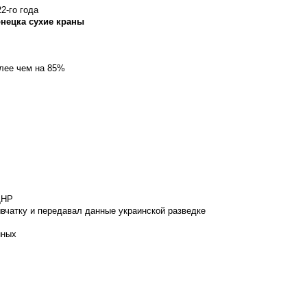
2-го года
онецка сухие краны
олее чем на 85%
ДНР
вчатку и передавал данные украинской разведке
нных