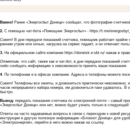
Важно!
Ранее «Энергосбыт Донецк» сообщал, что фотографии счетчико
2.
С помощью чат-бота «Помощник Энергосбыт» -
https://t.me/energosby
Совет
!
В дни передачи показаний счетчика, помощник работает крайне 
ранним утром или ночью, нагрузка на сервис падает, и он отвечает пол
3.
На официальном сайте компании
https://donetsk.e-sbt.ru/
нажав в право
Отметим
, что сайт, также как и чат-бот, в дни передачи показаний сч
либо сообщать информацию о невозможности принять ваши показания.
4
. По телефонам и в офисах компании.
Адреса и телефоны можете посм
Совет!
Телефоны все заняты, и дозвониться практически невозможно, н
часов непрерывного набора номера, им дозвониться-таки удавалось. В 
быстро.
Вывод:
передать показания счетчика по электронной почте – самый про
«Энергосбыт Донецк» или нет, можно будет узнать только в следующей 
Ответы на часто задаваемые вопросы в связи с переходом к новой рес
инструкции и другую полезную информацию «Блокнот Донецк» для удоб
«Электроэнергия», перейти в него можно
нажав на ссылку.