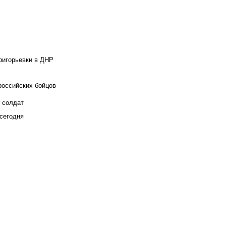
ригорьевки в ДНР
российских бойцов
х солдат
сегодня