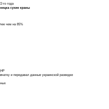
2-го года
онецка сухие краны
олее чем на 85%
ДНР
вчатку и передавал данные украинской разведке
нных