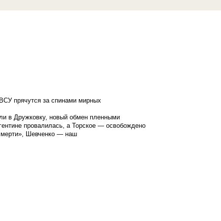
ВСУ прячутся за спинами мирных
ли в Дружковку, новый обмен пленными
гентине провалилась, а Торское — освобождено
смерти», Шевченко — наш