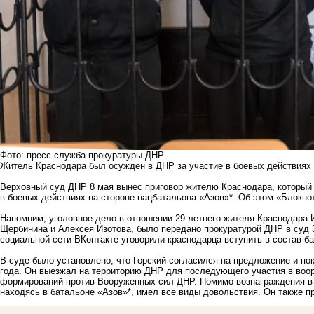
Фото: пресс-служба прокуратуры ДНР
Житель Краснодара был осужден в ДНР за участие в боевых действиях 
Верховный суд ДНР 8 мая вынес приговор жителю Краснодара, который е
в боевых действиях на стороне нацбатальона «Азов»*. Об этом «Блокно
Напомним,
уголовное дело в отношении 29-летнего жителя Краснодара И
Щербинина и Алексея Изотова, было передано прокуратурой ДНР в суд 3
социальной сети ВКонтакте уговорили краснодарца вступить в состав ба
В суде было установлено, что Горский согласился на предложение и по
года. Он выезжал на территорию ДНР для последующего участия в воо
формирований против Вооруженных сил ДНР. Помимо вознаграждения в 
находясь в батальоне «Азов»*, имел все виды довольствия. Он также п