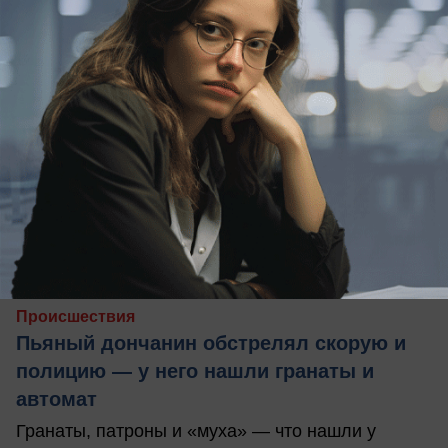
сегодня в 12:10
0
Происшествия
Пьяный дончанин обстрелял скорую и
полицию — у него нашли гранаты и
автомат
Гранаты, патроны и «муха» — что нашли у