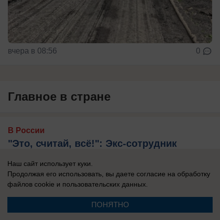
вчера в 08:56
0
Главное в стране
В России
"Это, считай, всё!": Экс-сотрудник
Службы безопасности Украины назвал
Наш сайт использует куки.
главный признак конца режима
Продолжая его использовать, вы даете согласие на обработку
Зеленского
файлов cookie
и пользовательских данных.
Василий Прозоров провел параллель с
ПОНЯТНО
аналогичной ситуацией в истории прошлого