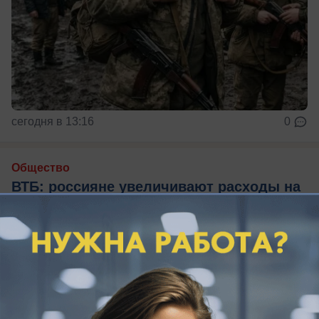
сегодня в 13:16
0
Общество
ВТБ: россияне увеличивают расходы на
спорт и здоровый образ жизни
Фитнес-бум в России: расходы на спорт бьют
рекорды