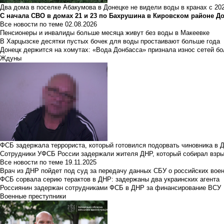
Два дома в поселке Абакумова в Донецке не видели воды в кранах с 202
С начала СВО в домах 21 и 23 по Бахрушина в Кировском районе Д
Все новости по теме
02.08.2026
Пенсионеры и инвалиды больше месяца живут без воды в Макеевке
В Харцызске десятки пустых бочек для воды простаивают больше года
Донецк держится на хомутах: «Вода Донбасса» признала износ сетей б
Ждуны
ФСБ задержала террориста, который готовился подорвать чиновника в 
Сотрудники УФСБ России задержали жителя ДНР, который собирал взры
Все новости по теме
19.11.2025
Врач из ДНР пойдет под суд за передачу данных СБУ о российских вое
ФСБ сорвала серию терактов в ДНР: задержаны два украинских агента
Россиянин задержан сотрудниками ФСБ в ДНР за финансирование ВСУ
Военные преступники