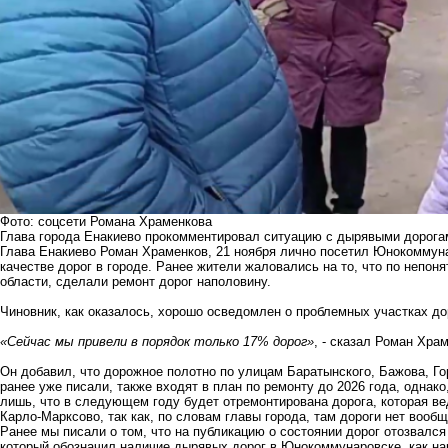
Фото: соцсети Романа Храменкова
Глава города Енакиево прокомментировал ситуацию с дырявыми дорога
Глава Енакиево Роман Храменков, 21 ноября лично посетил Юнокоммуна
качестве дорог в городе.
Ранее жители жаловались на то, что по непон
области, сделали ремонт дорог наполовину.
Чиновник, как оказалось, хорошо осведомлен о проблемных участках до
«Сейчас мы привели в порядок только 17% дорог»
, - сказал Роман Хра
Он добавил, что дорожное полотно по улицам Баратынского, Бажова, Г
ранее уже писали, также входят в план по ремонту до 2026 года, однако
лишь, что в следующем году будет отремонтирована дорога, которая ве
Карло-Марксово, так как, по словам главы города, там дороги нет вообщ
Ранее мы писали о том, что на публикацию о состоянии дорог
отозвался
который обозначил наличие дырявых дорог в Юнокоммунаровске, как н