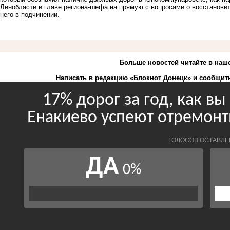
Ленобласти и главе региона-шефа на прямую с вопросами о восстанови
него в подчинении.
Больше новостей
читайте
в наш
Написать в редакцию «Блокнот Донецк» и
сообщить