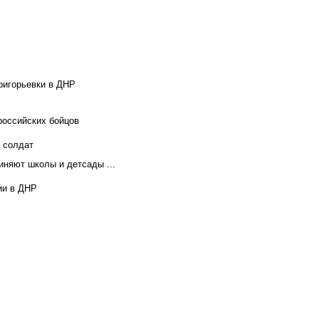
ригорьевки в ДНР
российских бойцов
х солдат
иняют школы и детсады ...
ии в ДНР