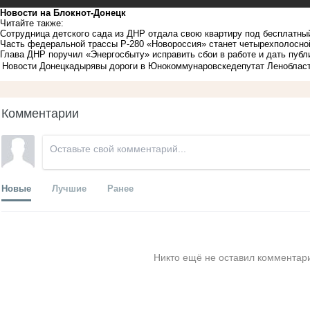
Новости на Блoкнoт-Донецк
Читайте также:
Сотрудница детского сада из ДНР отдала свою квартиру под бесплатн
Часть федеральной трассы Р-280 «Новороссия» станет четырехполосн
Глава ДНР поручил «Энергосбыту» исправить сбои в работе и дать пуб
Новости Донецка
дырявы дороги в Юнокоммунаровске
депутат Леноблас
Комментарии
Новые
Лучшие
Ранее
Никто ещё не оставил комментари