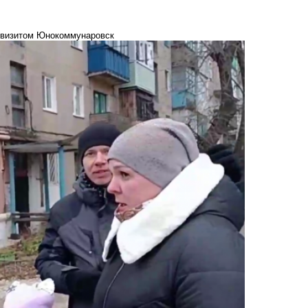
м визитом Юнокоммунаровск