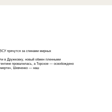
ВСУ прячутся за спинами мирных
ли в Дружковку, новый обмен пленными
гентине провалилась, а Торское — освобождено
смерти», Шевченко — наш