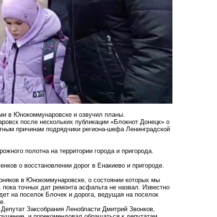
ми в Юнокоммунаровске и озвучил планы.
ровск после нескольких публикации «Блокнот Донецк» о
ятным причинам подрядчики региона-шефа Ленинградской
рожного полотна на территории города и пригорода.
менков о восстановлении дорог в Енакиево и пригороде.
орняков в Юнокоммунаровске, о состоянии которых мы
, пока точных дат ремонта асфальта не назвал. Известно
дет на поселок Блочек и дорога, ведущая на поселок
е.
 Депутат Заксобрания Ленобласти Дмитрий Звонков,
арушение
, и порекомендовал обращаться к депутатам