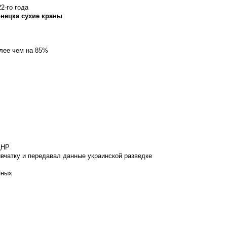
2-го года
онецка сухие краны
олее чем на 85%
ДНР
вчатку и передавал данные украинской разведке
нных