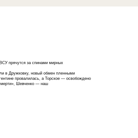
ВСУ прячутся за спинами мирных
ли в Дружковку, новый обмен пленными
гентине провалилась, а Торское — освобождено
смерти», Шевченко — наш