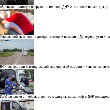
«Звоните в платную скорую»: ополченец ДНР с гангреной не мог дожда
Умирающий мужчина не дождался скорой помощи в Донецке спустя 4 ча
ВСУ обстреляли бригаду скорой медицинской помощи в Константиновк
Из Ульяновска с любовью: центру медицины катастроф в ДНР передали