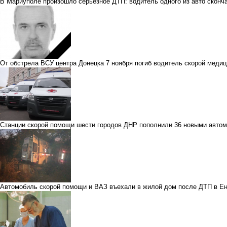
В Мариуполе произошло серьёзное ДТП: водитель одного из авто сконч
От обстрела ВСУ центра Донецка 7 ноября погиб водитель скорой мед
Станции скорой помощи шести городов ДНР пополнили 36 новыми авто
Автомобиль скорой помощи и ВАЗ въехали в жилой дом после ДТП в Е