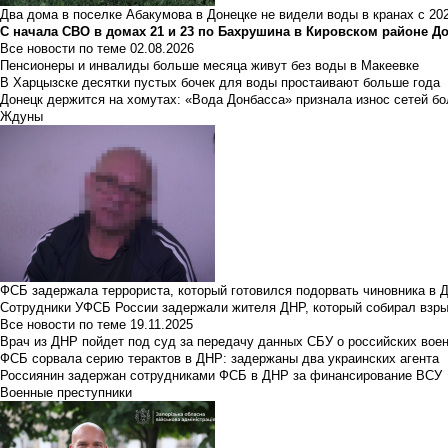
Два дома в поселке Абакумова в Донецке не видели воды в кранах с 202
С начала СВО в домах 21 и 23 по Бахрушина в Кировском районе Д
Все новости по теме
02.08.2026
Пенсионеры и инвалиды больше месяца живут без воды в Макеевке
В Харцызске десятки пустых бочек для воды простаивают больше года
Донецк держится на хомутах: «Вода Донбасса» признала износ сетей б
Ждуны
ФСБ задержала террориста, который готовился подорвать чиновника в 
Сотрудники УФСБ России задержали жителя ДНР, который собирал взры
Все новости по теме
19.11.2025
Врач из ДНР пойдет под суд за передачу данных СБУ о российских вое
ФСБ сорвала серию терактов в ДНР: задержаны два украинских агента
Россиянин задержан сотрудниками ФСБ в ДНР за финансирование ВСУ
Военные преступники