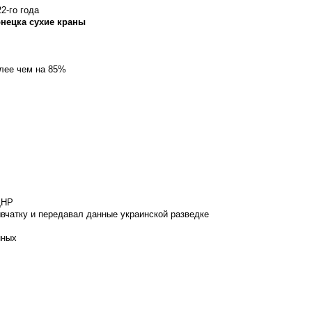
2-го года
онецка сухие краны
олее чем на 85%
ДНР
вчатку и передавал данные украинской разведке
нных