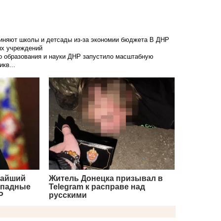
диняют школы и детсады из-за экономии бюджета
В ДНР
ых учреждений
о образования и науки ДНР запустило масштабную
кв...
чайший
Житель Донецка призывал в
ападные
Telegram к расправе над
Р
русскими