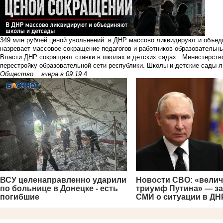
349 млн рублей ценой увольнений: в ДНР массово ликвидируют и объе
назревает массовое сокращение педагогов и работников образовательн
Власти ДНР сокращают ставки в школах и детских садах. Министерств
перестройку образовательной сети республики. Школы и детские сады ли
Общество
вчера в 09:19
4
ВСУ целенаправленно ударили
Новости СВО: «вели
по больнице в Донецке - есть
триумф Путина» — з
погибшие
СМИ о ситуации в ДН