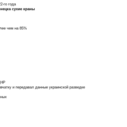
2-го года
онецка сухие краны
олее чем на 85%
ДНР
вчатку и передавал данные украинской разведке
нных