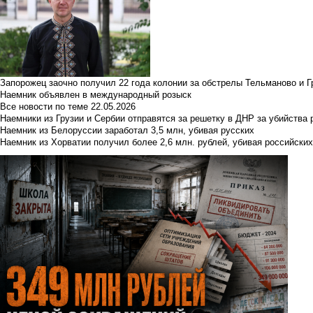
Запорожец заочно получил 22 года колонии за обстрелы Тельманово и Г
Наемник объявлен в международный розыск
Все новости по теме
22.05.2026
Наемники из Грузии и Сербии отправятся за решетку в ДНР за убийства 
Наемник из Белоруссии заработал 3,5 млн, убивая русских
Наемник из Хорватии получил более 2,6 млн. рублей, убивая российски