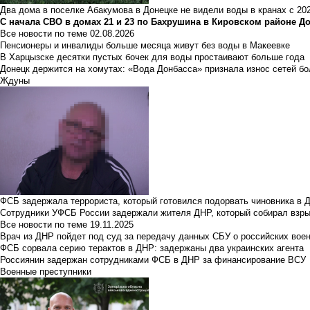
Два дома в поселке Абакумова в Донецке не видели воды в кранах с 202
С начала СВО в домах 21 и 23 по Бахрушина в Кировском районе Д
Все новости по теме
02.08.2026
Пенсионеры и инвалиды больше месяца живут без воды в Макеевке
В Харцызске десятки пустых бочек для воды простаивают больше года
Донецк держится на хомутах: «Вода Донбасса» признала износ сетей б
Ждуны
ФСБ задержала террориста, который готовился подорвать чиновника в 
Сотрудники УФСБ России задержали жителя ДНР, который собирал взры
Все новости по теме
19.11.2025
Врач из ДНР пойдет под суд за передачу данных СБУ о российских вое
ФСБ сорвала серию терактов в ДНР: задержаны два украинских агента
Россиянин задержан сотрудниками ФСБ в ДНР за финансирование ВСУ
Военные преступники