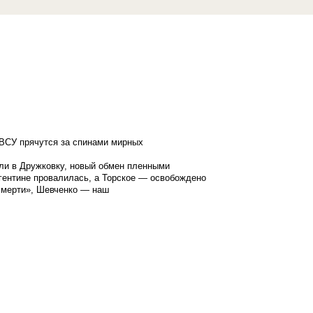
ВСУ прячутся за спинами мирных
ли в Дружковку, новый обмен пленными
гентине провалилась, а Торское — освобождено
смерти», Шевченко — наш