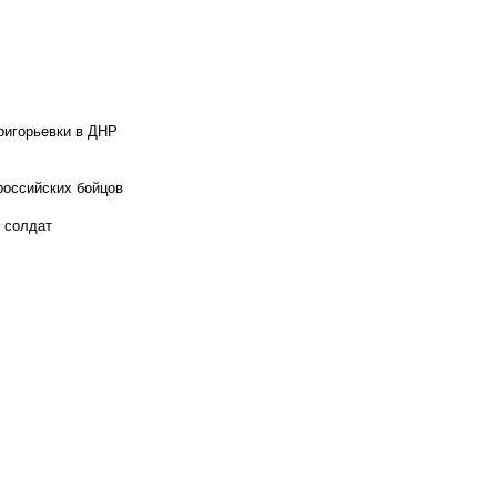
ригорьевки в ДНР
российских бойцов
х солдат