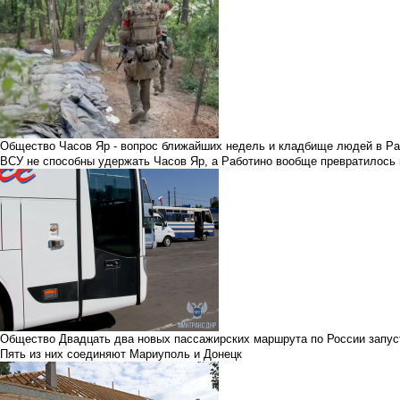
Общество
Часов Яр - вопрос ближайших недель и кладбище людей в Р
ВСУ не способны удержать Часов Яр, а Работино вообще превратилось
Общество
Двадцать два новых пассажирских маршрута по России запу
Пять из них соединяют Мариуполь и Донецк