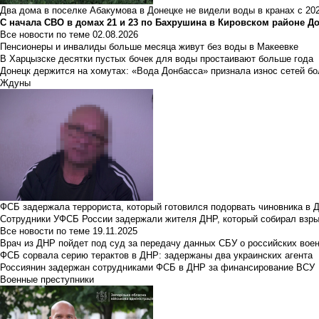
Два дома в поселке Абакумова в Донецке не видели воды в кранах с 202
С начала СВО в домах 21 и 23 по Бахрушина в Кировском районе Д
Все новости по теме
02.08.2026
Пенсионеры и инвалиды больше месяца живут без воды в Макеевке
В Харцызске десятки пустых бочек для воды простаивают больше года
Донецк держится на хомутах: «Вода Донбасса» признала износ сетей б
Ждуны
ФСБ задержала террориста, который готовился подорвать чиновника в 
Сотрудники УФСБ России задержали жителя ДНР, который собирал взры
Все новости по теме
19.11.2025
Врач из ДНР пойдет под суд за передачу данных СБУ о российских вое
ФСБ сорвала серию терактов в ДНР: задержаны два украинских агента
Россиянин задержан сотрудниками ФСБ в ДНР за финансирование ВСУ
Военные преступники