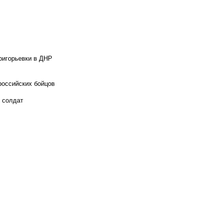
ригорьевки в ДНР
российских бойцов
х солдат