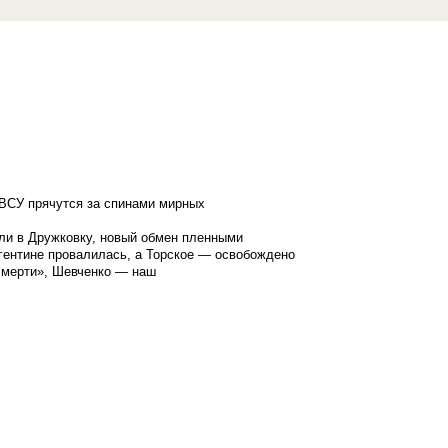
ВСУ прячутся за спинами мирных
ли в Дружковку, новый обмен пленными
гентине провалилась, а Торское — освобождено
смерти», Шевченко — наш