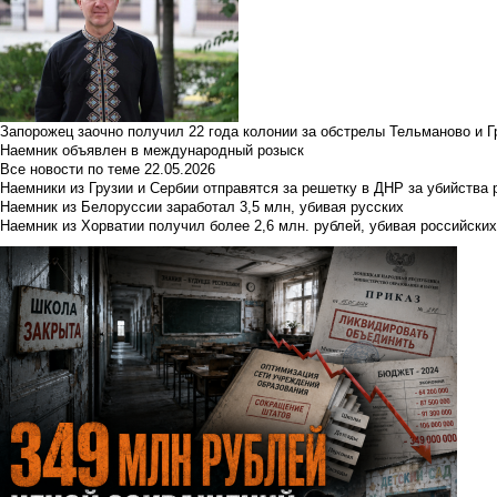
Запорожец заочно получил 22 года колонии за обстрелы Тельманово и Г
Наемник объявлен в международный розыск
Все новости по теме
22.05.2026
Наемники из Грузии и Сербии отправятся за решетку в ДНР за убийства 
Наемник из Белоруссии заработал 3,5 млн, убивая русских
Наемник из Хорватии получил более 2,6 млн. рублей, убивая российски