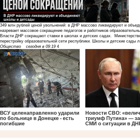
349 млн рублей ценой увольнений: в ДНР массово ликвидируют и объе
назревает массовое сокращение педагогов и работников образовательн
Власти ДНР сокращают ставки в школах и детских садах. Министерств
перестройку образовательной сети республики. Школы и детские сады ли
Общество
сегодня в 09:19
4
ВСУ целенаправленно ударили
Новости СВО: «вели
по больнице в Донецке - есть
триумф Путина» — з
погибшие
СМИ о ситуации в ДН