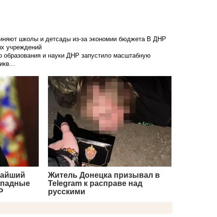
диняют школы и детсады из-за экономии бюджета
В ДНР
ых учреждений
о образования и науки ДНР запустило масштабную
кв...
чайший
Житель Донецка призывал в
ападные
Telegram к расправе над
Р
русскими