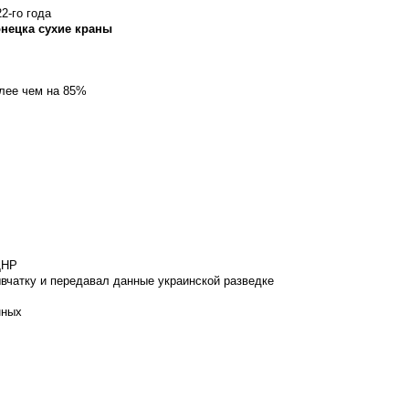
2-го года
онецка сухие краны
олее чем на 85%
ДНР
вчатку и передавал данные украинской разведке
нных