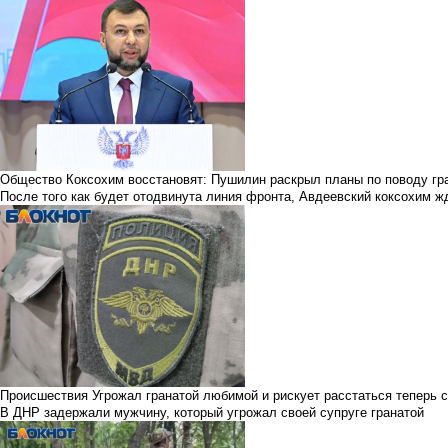
Общество
Коксохим восстановят: Пушилин раскрыл планы по поводу г
После того как будет отодвинута линия фронта, Авдеевский коксохим ж
Происшествия
Угрожал гранатой любимой и рискует расстаться теперь с
В ДНР задержали мужчину, который угрожал своей супруге гранатой