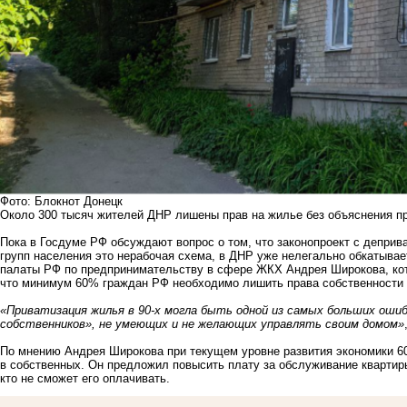
Фото: Блокнот Донецк
Около 300 тысяч жителей ДНР лишены прав на жилье без объяснения п
Пока в Госдуме РФ обсуждают вопрос о том, что законопроект с депри
групп населения это нерабочая схема, в ДНР уже нелегально обкатыва
палаты РФ по предпринимательству в сфере ЖКХ Андрея Широкова, кото
что минимум 60% граждан РФ необходимо лишить права собственности 
«Приватизация жилья в 90-х могла быть одной из самых больших ошиб
собственников», не умеющих и не желающих управлять своим домом»
По мнению Андрея Широкова при текущем уровне развития экономики 6
в собственных. Он предложил повысить плату за обслуживание квартиры
кто не сможет его оплачивать.