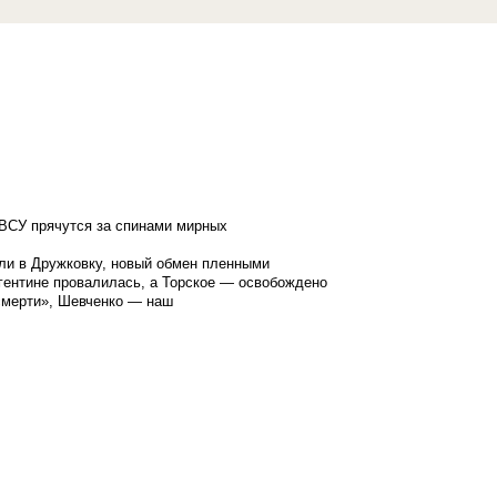
ВСУ прячутся за спинами мирных
ли в Дружковку, новый обмен пленными
гентине провалилась, а Торское — освобождено
смерти», Шевченко — наш