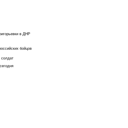
ригорьевки в ДНР
российских бойцов
х солдат
сегодня