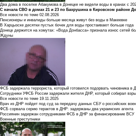
Два дома в поселке Абакумова в Донецке не видели воды в кранах с 202
С начала СВО в домах 21 и 23 по Бахрушина в Кировском районе Д
Все новости по теме
02.08.2026
Пенсионеры и инвалиды больше месяца живут без воды в Макеевке
В Харцызске десятки пустых бочек для воды простаивают больше года
Донецк держится на хомутах: «Вода Донбасса» признала износ сетей б
Ждуны
ФСБ задержала террориста, который готовился подорвать чиновника в 
Сотрудники УФСБ России задержали жителя ДНР, который собирал взры
Все новости по теме
19.11.2025
Врач из ДНР пойдет под суд за передачу данных СБУ о российских вое
ФСБ сорвала серию терактов в ДНР: задержаны два украинских агента
Россиянин задержан сотрудниками ФСБ в ДНР за финансирование ВСУ
Военные преступники