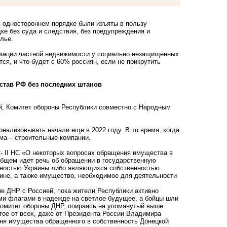
 одностороннем порядке были изъяты в пользу
ке без суда и следствия, без предупреждения и
лье.
изации частной недвижимости у
социально незащищенных
тся, и что будет с 60% россиян, если не прикрутить
став РФ без последних штанов
, Комитет обороны Республики совместно с Народным
ализовывать начали еще в 2022 году. В то время, когда
ма – строительные компании.
 II НС
«О некоторых вопросах обращения имущества в
 общем идет речь об обращении в государственную
нностью Украины либо являющихся собственностью
аине, а также имущество, необходимое для деятельности
е ДНР с Россией, пока жители Республики активно
ми флагами в надежде на светлое будущее, а бойцы шли
 Комитет обороны ДНР, опираясь на упомянутый выше
ытое от всех, даже от Президента России Владимира
чня имущества обращенного в собственность Донецкой