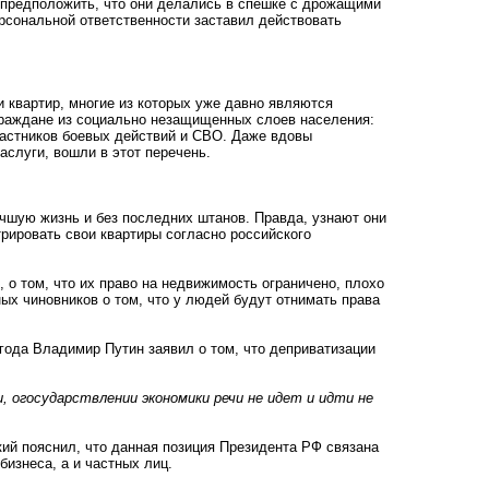
 предположить, что они делались в спешке с дрожащими
ерсональной ответственности заставил действовать
 квартир, многие из которых уже давно являются
граждане из социально незащищенных слоев населения:
астников боевых действий и СВО.
Даже вдовы
слуги, вошли в этот перечень.
учшую жизнь и без последних штанов. Правда, узнают они
трировать свои квартиры согласно российского
о том, что их право на недвижимость ограничено, плохо
ых чиновников о том, что у людей будут отнимать права
года Владимир Путин заявил о том, что деприватизации
и, огосударствлении экономики речи не идет и идти не
ий пояснил, что данная позиция Президента РФ связана
бизнеса, а и частных лиц.