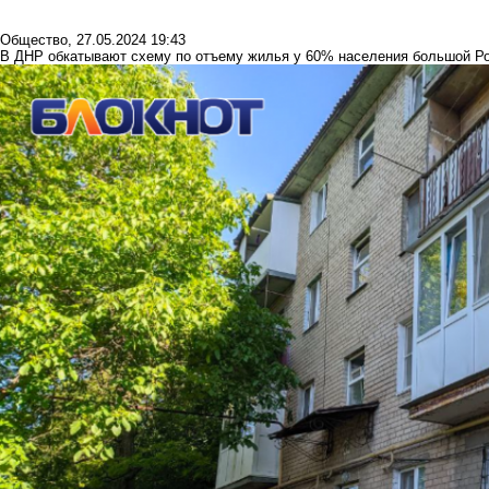
Общество
,
27.05.2024 19:43
В ДНР обкатывают схему по отъему жилья у 60% населения большой Р