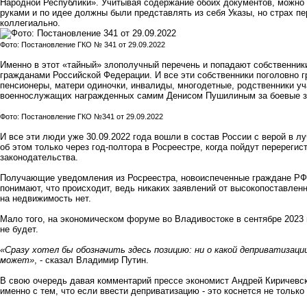
Народной Республики». Учитывая содержание обоих документов, можно
руками и по идее должны были представлять из себя Указы, но страх п
коллегиально.
Фото: Постановление ГКО № 341 от 29.09.2022
Именно в этот «тайный» злополучный перечень и попадают собственники
гражданами Российской Федерации. И все эти собственники поголовно 
пенсионеры
, матери одиночки,
инвалиды,
многодетные, родственники уч
военнослужащих награжденных самим Денисом Пушилиным за боевые за
Фото: Постановление ГКО №341 от 29.09.2022
И все эти люди уже 30.09.2022 года вошли в состав России с верой в л
об этом только через год-полтора в Росреестре, когда пойдут перерегис
законодательства.
Получающие
уведомления из Росреестра,
новоиспеченные граждане РФ, 
понимают, что происходит, ведь никаких заявлений от высокопоставленн
на недвижимость нет.
Мало того, на экономическом форуме во Владивостоке в сентябре 2023 
не будет.
«Сразу хотел бы обозначить здесь позицию: ни о какой деприватизаци
может»
, - сказал Владимир Путин.
В свою очередь давая комментарий прессе экономист Андрей Киричевск
именно с тем, что если ввести деприватизацию - это коснется не только 