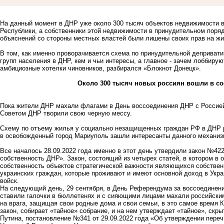
На данный момент в ДНР уже около 300 тысяч объектов недвижимости в
Республики, а собственники этой недвижимости в принудительном поряд
объяснений со стороны местных властей были лишены своих прав на жи
В том, как именно проворачивается схема по принудительной деприват
групп населения
в ДНР, кем и чьи интересы, а главное - зачем лоббирую
амбициозные хотелки чиновников, разбирался «Блокнот Донецк».
Около 300 тысяч новых россиян вошли в со
Пока жители ДНР махали флагами в День воссоединения ДНР с Россией
Советом ДНР творили свою черную мессу.
Схему по отъему жилья у социально незащищенных граждан РФ в ДНР ре
в освобожденный город Мариуполь зашли интересанты данного механиз
Все началось 28.09.2022 года именно в этот день утвердили закон
№422-
собственность ДНР». Закон, состоящий из четырех статей, в котором в
собственность объектов стратегической важности являющихся собстве
украинских граждан, которые проживают и имеют основной доход в Укр
войск.
На следующий день, 29 сентября, в День Референдума за воссоединени
ставили галочки в бюллетенях и с сияющими лицами махали российски
на врага, защищая свои родные дома и свои семьи, в это самое время
закон, собирает «тайное» собрание, и на нем утверждает «тайное», скр
Путина, постановление №341 от 29.09.2022 года «Об утверждении пере