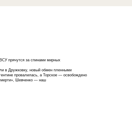
ВСУ прячутся за спинами мирных
ли в Дружковку, новый обмен пленными
гентине провалилась, а Торское — освобождено
смерти», Шевченко — наш