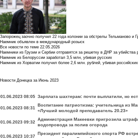
Запорожец заочно получил 22 года колонии за обстрелы Тельманово и Г
Наемник объявлен в международный розыск
Все новости по теме
22.05.2026
Наемники из Грузии и Сербии отправятся за решетку в ДНР за убийства 
Наемник из Белоруссии заработал 3,5 млн, убивая русских
Наемник из Хорватии получил более 2,6 млн. рублей, убивая российски
Новости Донецка за Июнь 2023
01.06.2023 08:05
Зарплата шахтерам: почти выплатили, но ес
Воспитание патриотизма: учительница из Ма
01.06.2023 08:31
«Лучший молодой преподаватель 20.23»
Администрация Макеевки пригрозила штрафа
01.06.2023 09:32
водопровода за полив огорода
Президент паралимпийского спорта РФ встр
01.06.2023 10:37