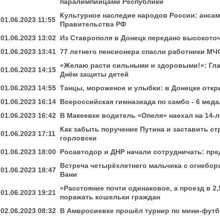
паралимпийцами Республики
Культурное наследие народов России: анса
01.06.2023 11:55
Правительства РФ
01.06.2023 13:02
Из Ставрополя в Донецк передано высокото
01.06.2023 13:41
77 летнего пенсионера спасли работники МЧ
«Желаю расти сильными и здоровыми!»: Гла
01.06.2023 14:15
Днём защиты детей
01.06.2023 14:55
Танцы, мороженое и улыбки: в Донецке отк
01.06.2023 16:14
Всероссийская гимназиада по самбо - 6 мед
01.06.2023 16:42
В Макеевке водитель «Опеля» наехал на 14-
Как забыть поручение Путина и заставить ст
01.06.2023 17:11
горловски
01.06.2023 18:00
Росавтодор и ДНР начали сотрудничать: пре
Встреча четырёхлетнего мальчика с огнебо
01.06.2023 18:47
Вани
«Расстояние почти одинаковое, а проезд в 2
01.06.2023 19:21
поражать кошельки граждан
02.06.2023 08:32
В Амвросиевке прошёл турнир по мини-футб