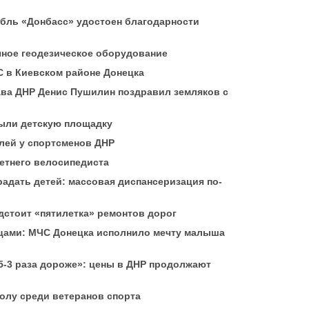
мбль «Донбасс» удостоен благодарности
чное геодезическое оборудование
С в Киевском районе Донецка
ва ДНР Денис Пушилин поздравил земляков с
рыли детскую площадку
алей у спортсменов ДНР
летнего велосипедиста
радать детей: массовая диспансеризация по-
дстоит «пятилетка» ремонтов дорог
рцами: МЧС Донецка исполнило мечту малыша
,5-3 раза дороже»: цены в ДНР продолжают
олу среди ветеранов спорта