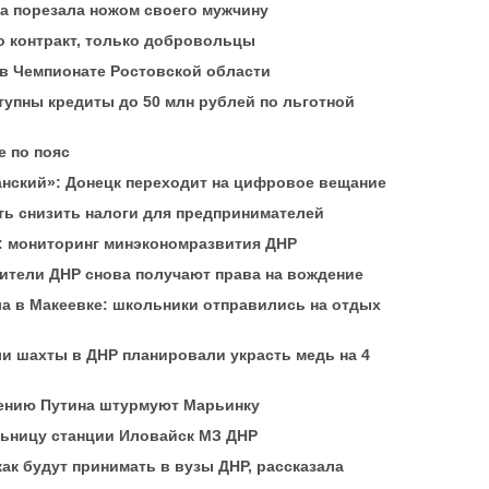
а порезала ножом своего мужчину
о контракт, только добровольцы
в Чемпионате Ростовской области
тупны кредиты до 50 млн рублей по льготной
е по пояс
нский»: Донецк переходит на цифровое вещание
ть снизить налоги для предпринимателей
: мониторинг минэкономразвития ДНР
жители ДНР снова получают права на вождение
а в Макеевке: школьники отправились на отдых
и шахты в ДНР планировали украсть медь на 4
чению Путина штурмуют Марьинку
льницу станции Иловайск МЗ ДНР
ак будут принимать в вузы ДНР, рассказала