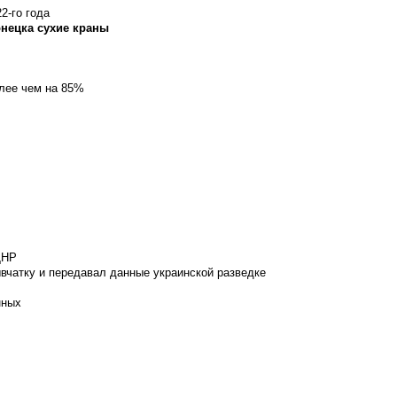
2-го года
онецка сухие краны
олее чем на 85%
ДНР
вчатку и передавал данные украинской разведке
нных