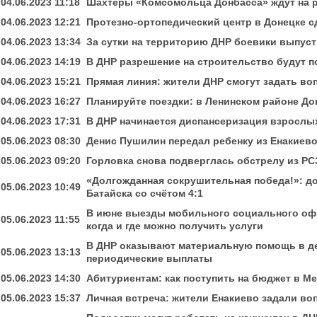
04.06.2023 11:18
Шахтеры «Комсомольца Донбасса» ждут на 
04.06.2023 12:21
Протезно-ортопедический центр в Донецке с
04.06.2023 13:34
За сутки на территорию ДНР боевики выпуст
04.06.2023 14:19
В ДНР разрешение на строительство будут п
04.06.2023 15:21
Прямая линия: жители ДНР смогут задать во
04.06.2023 16:27
Планируйте поездки: в Ленинском районе До
04.06.2023 17:31
В ДНР начинается диспансеризация взрослы
05.06.2023 08:30
Денис Пушилин передал ребенку из Енакиево
05.06.2023 09:20
Горловка снова подверглась обстрелу из РС
«Долгожданная сокрушительная победа!»: д
05.06.2023 10:49
Батайска со счётом 4:1
В июне выезды мобильного социального оф
05.06.2023 11:55
когда и где можно получить услуги
В ДНР оказывают материальную помощь в д
05.06.2023 13:13
периодические выплаты
05.06.2023 14:30
Абитуриентам: как поступить на бюджет в М
05.06.2023 15:37
Личная встреча: жители Енакиево задали в