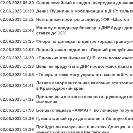
02.06.2023 09:30
Снова семейный скандал: очередная дончанк
02.06.2023 10:30
Денис Пушилин о мобилизации в ДНР: тольк
02.06.2023 11:12
Нестыдный проигрыш лидеру: ФК «Шахтёр» 
Малому и среднему бизнесу в ДНР будут дос
02.06.2023 12:40
ставке до 10%
02.06.2023 13:25
Флора по-донецки: в центре города трава уж
02.06.2023 14:03
Первый канал подвинет «Первый республика
02.06.2023 14:39
«Плюшки» для бизнеса ДНР: есть возможнос
02.06.2023 15:23
Цены на продукты в ДНР продолжают падать
02.06.2023 15:58
«Теперь я тоже могу управлять машиной!»: 
Летняя оздоровительная кампания стартовал
02.06.2023 16:41
в Краснодарский край
Привлечены к ответственности: руководител
02.06.2023 17:17
миллиона
02.06.2023 17:56
Бойцы спецназа «АХМАТ», по личному пору
02.06.2023 18:39
Гуманитарный груз доставлен в Узловую бо
Пройдут ли выпускные в школах Донецка, и к
02.06.2023 19:26
министр образования Республики