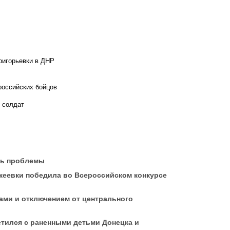
ригорьевки в ДНР
российских бойцов
х солдат
ть проблемы
кеевки победила во Всероссийском конкурсе
ми и отключением от центрального
етился с раненными детьми Донецка и