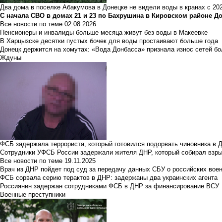
Два дома в поселке Абакумова в Донецке не видели воды в кранах с 202
С начала СВО в домах 21 и 23 по Бахрушина в Кировском районе Д
Все новости по теме
02.08.2026
Пенсионеры и инвалиды больше месяца живут без воды в Макеевке
В Харцызске десятки пустых бочек для воды простаивают больше года
Донецк держится на хомутах: «Вода Донбасса» признала износ сетей б
Ждуны
ФСБ задержала террориста, который готовился подорвать чиновника в 
Сотрудники УФСБ России задержали жителя ДНР, который собирал взры
Все новости по теме
19.11.2025
Врач из ДНР пойдет под суд за передачу данных СБУ о российских вое
ФСБ сорвала серию терактов в ДНР: задержаны два украинских агента
Россиянин задержан сотрудниками ФСБ в ДНР за финансирование ВСУ
Военные преступники