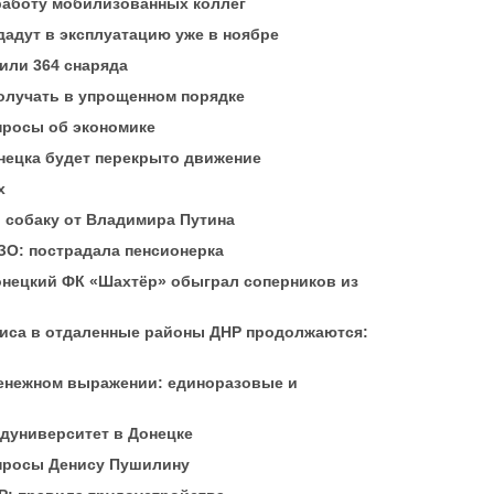
работу мобилизованных коллег
дадут в эксплуатацию уже в ноябре
или 364 снаряда
олучать в упрощенном порядке
просы об экономике
нецка будет перекрыто движение
х
 собаку от Владимира Путина
ЗО: пострадала пенсионерка
онецкий ФК «Шахтёр» обыграл соперников из
иса в отдаленные районы ДНР продолжаются:
енежном выражении: единоразовые и
едуниверситет в Донецке
опросы Денису Пушилину