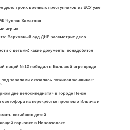
ое дело троих военных преступников из ВСУ уже
 РФ Чулпан Хаматова
ые игры»
ёта: Верховный суд ДНР рассмотрит дело
сти с детьми: какие документы понадобятся
ий лицей №12 победил в Большой игре среди
 под завалами оказалась пожилая женщина»:
Р
рном дне велосипедиста» в городе Пензе
 светофора на перекрёстке проспекта Ильича и
память погибших детей
вающей парковке в Новоазовске